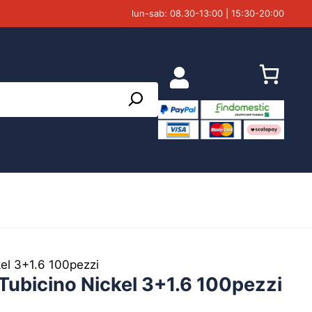
lun-sab: 08.30-13:00 | 15:30-20:00
kel 3+1.6 100pezzi
 Tubicino Nickel 3+1.6 100pezzi