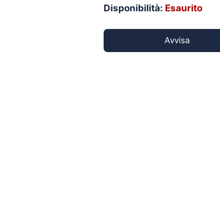
Disponibilità:
Esaurito
Avvisa
%
-20
a partire da
15,45
€
26,40
€
a partire da
12,36
€
Treccia Palamito Alta
Luci di Segnalazione
Tenacità 1.5 mm
LED Bianca / Gialla