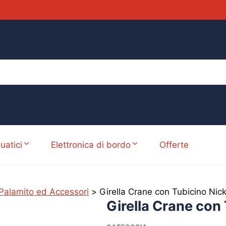
uatici
Elettronica di bordo
Offerte
Palamito ed Accessori
>
Girella Crane con Tubicino Nic
Girella Crane con