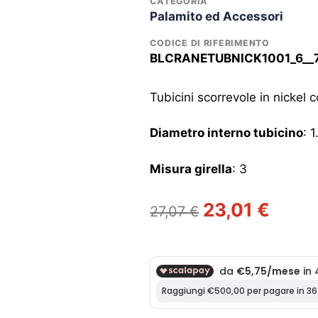
CATEGORIA
Palamito ed Accessori
CODICE DI RIFERIMENTO
BLCRANETUBNICK1001_6__
Tubicini scorrevole in nickel c
Diametro interno tubicino
: 
Misura girella
: 3
Il
Il
23,01
€
27,07
€
prezzo
prezzo
originale
attuale
era:
è:
27,07 €.
23,01 €