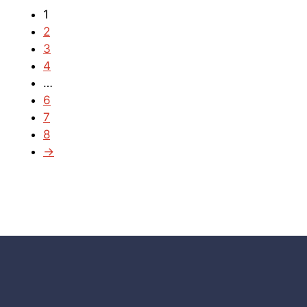
1
2
3
4
…
6
7
8
→