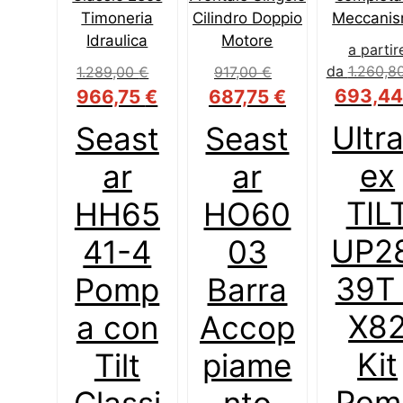
a partir
da
1.260,8
1.289,00
€
917,00
€
Il
Il
Il
Il
693,4
966,75
€
687,75
€
prezzo
prezzo
prezzo
prezzo
Ultra
Seast
Seast
originale
attuale
originale
attuale
era:
è:
era:
è:
ex
ar
ar
1.289,00 €.
966,75 €.
917,00 €.
687,75 €.
TIL
HH65
HO60
UP2
41-4
03
39T 
Pomp
Barra
X8
a con
Accop
Kit
Tilt
piame
Pom
Classi
nto