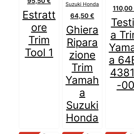
95,50
€
110,0
Estratt
64,50
€
Test
ore
Ghiera
a Tr
Trim
Ripara
Yam
Tool 1
zione
a 64
Trim
438
Yamah
-0
a
Suzuki
Honda