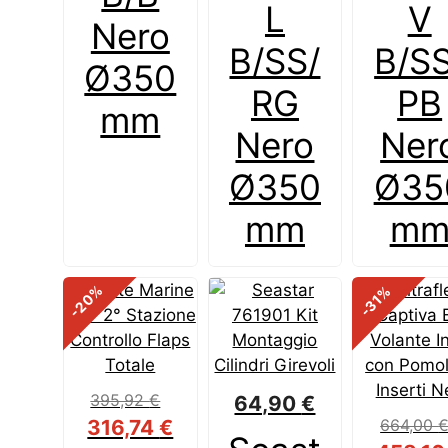
L
V
Nero
B/SS/
B/SS
Ø350
RG
PB
mm
Nero
Ner
Ø350
Ø35
mm
m
%
%
-20
-31
395,92
€
64,90
€
Il
Il
316,74
€
664,00
prezzo
prezzo
Il