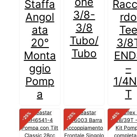
one
Staffa
Rac
3/8-
Angol
rdo
3/8
ata
Te
Tubo/
20°
3/8
Tubo
Monta
END
ggio
–
Pomp
1/4
a
T
%
%
%
-25
-25
-45