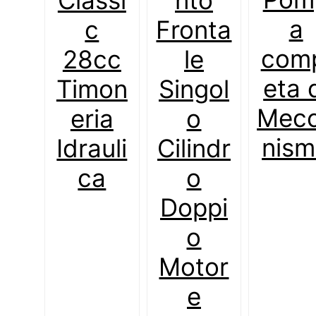
a
c
Fronta
com
28cc
le
eta 
Timon
Singol
Mec
eria
o
nis
Idrauli
Cilindr
ca
o
Doppi
o
Motor
e