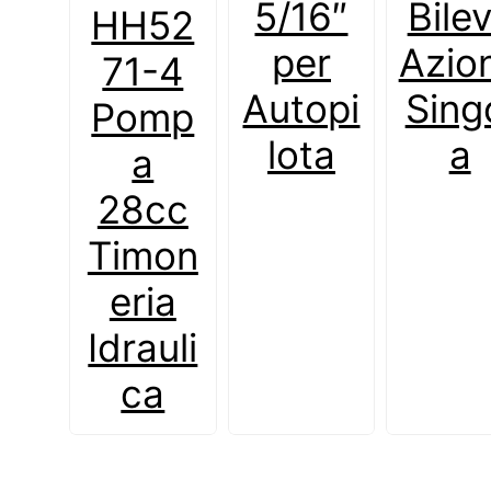
5/16″
Bile
HH52
per
Azio
71-4
Autopi
Sing
Pomp
lota
a
a
28cc
Timon
eria
Idrauli
ca