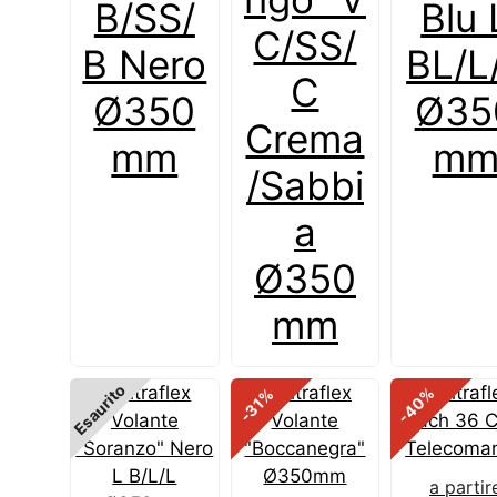
B/SS/
Blu 
C/SS/
B Nero
BL/L
C
Ø350
Ø35
Crema
mm
m
/Sabbi
a
Ø350
mm
Esaurito
%
%
-40
-31
a partir