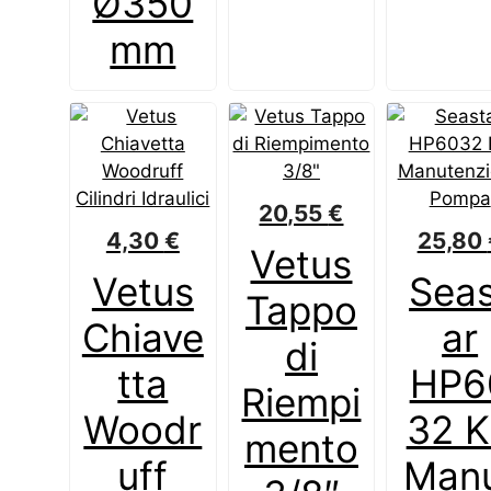
Ø350
mm
20,55
€
4,30
€
25,80
Vetus
Vetus
Seas
Tappo
Chiave
ar
di
tta
HP6
Riempi
Woodr
32 K
mento
uff
Man