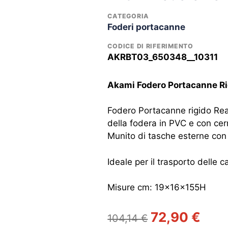
CATEGORIA
Foderi portacanne
CODICE DI RIFERIMENTO
AKRBT03_650348__10311
Akami Fodero Portacanne R
Fodero Portacanne rigido Real
della fodera in PVC e con ce
Munito di tasche esterne con c
Ideale per il trasporto delle 
Misure cm: 19x16x155H
Il
Il
72,90
€
104,14
€