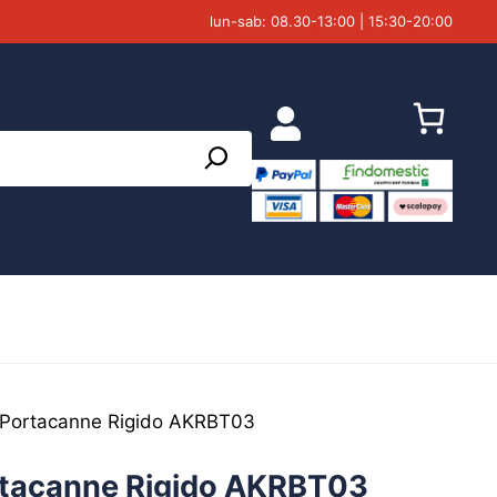
lun-sab: 08.30-13:00 | 15:30-20:00
 Portacanne Rigido AKRBT03
rtacanne Rigido AKRBT03