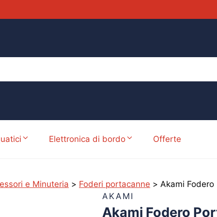
uatici
Elettronica di bordo
Offerte
essori e Minuteria
>
Foderi portacanne
>
Akami Fodero
AKAMI
Akami Fodero Po