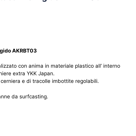
igido AKRBT03
izzato con anima in materiale plastico all’ interno
rniere extra YKK Japan.
erniera e di tracolle imbottite regolabili.
canne da surfcasting.