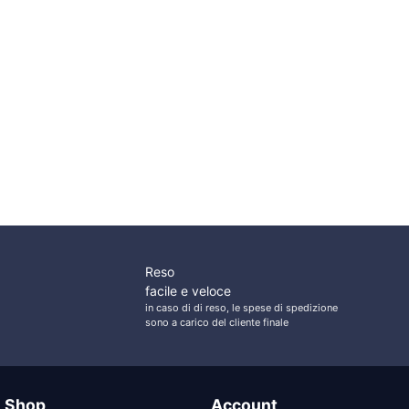
ezzo
tuale
,00 €.
Reso
facile e veloce
in caso di di reso, le spese di spedizione
sono a carico del cliente finale
e Shop
Account