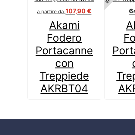
107,90
€
6
a partire da
Akami
A
Fodero
F
Portacanne
Por
con
Treppiede
Tre
AKRBT04
AK