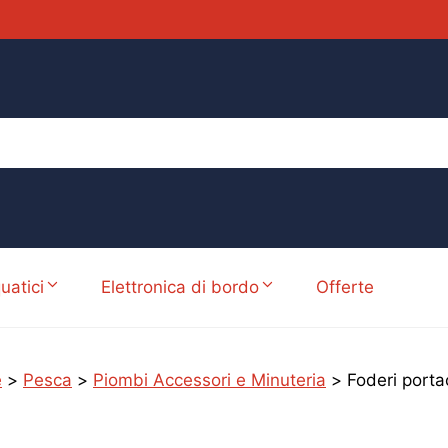
uatici
Elettronica di bordo
Offerte
e
>
Pesca
>
Piombi Accessori e Minuteria
>
Foderi port