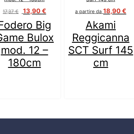
Il
Il
13,90
€
18,90
€
17,37
€
a partire da
prezzo
prezzo
Fodero Big
Akami
originale
attuale
era:
è:
Game Bulox
Reggicanna
17,37 €.
13,90 €.
mod. 12 –
SCT Surf 145
180cm
cm