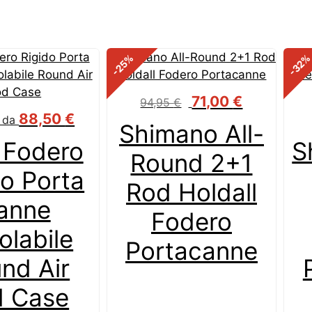
%
-25
-32
Il
Il
71,00
€
94,95
€
prezzo
prezzo
88,50
€
e da
Shimano All-
originale
attuale
 Fodero
S
era:
è:
Round 2+1
94,95 €.
71,00 €.
do Porta
Rod Holdall
anne
Fodero
olabile
Portacanne
nd Air
d Case