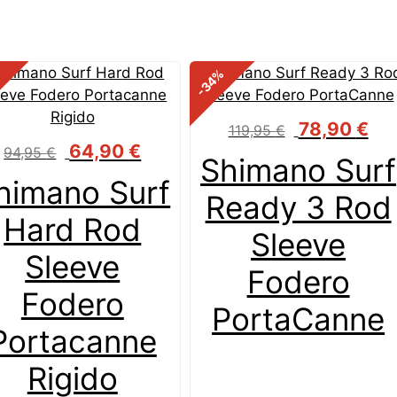
%
%
-34
Il
Il
78,90
€
119,95
€
prezzo
pre
Il
Il
64,90
€
94,95
€
Shimano Surf
originale
attu
prezzo
prezzo
himano Surf
era:
è:
originale
attuale
Ready 3 Rod
119,95 €.
78,9
era:
è:
Hard Rod
94,95 €.
64,90 €.
Sleeve
Sleeve
Fodero
Fodero
PortaCanne
Portacanne
Rigido