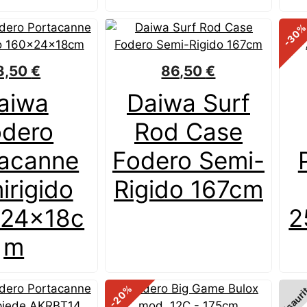
-30
3,50
€
86,50
€
aiwa
Daiwa Surf
odero
Rod Case
tacanne
Fodero Semi-
irigido
Rigido 167cm
24x18c
2
m
Esauri
%
-20