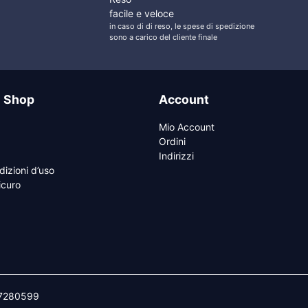
facile e veloce
in caso di di reso, le spese di spedizione
sono a carico del cliente finale
e Shop
Account
Mio Account
Ordini
Indirizzi
dizioni d’uso
curo
647280599