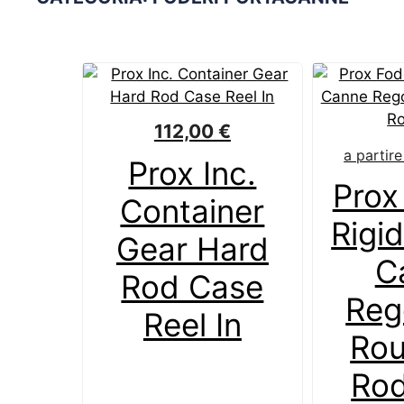
112,00
€
a partir
Prox Inc.
Prox
Container
Rigi
Gear Hard
C
Rod Case
Reg
Reel In
Rou
Ro