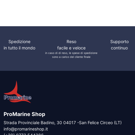
Tendalini e Capottine
Autobloccante Ø 6mm
con Anello
Spedizione
Reso
Supporto
in tutto il mondo
facile e veloce
continuo
in caso di di reso, le spese di spedizione
sono a carico del cliente finale
ProMarine Shop
Strada Provinciale Badino, 30 04017 -San Felice Circeo (LT)
info@promarineshop.it