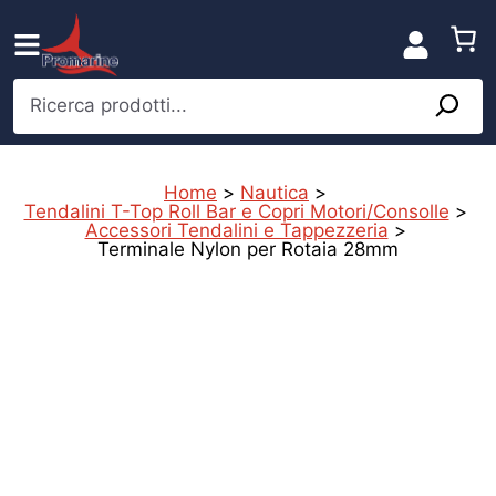
Vai
al
contenuto
Ricerca prodotti...
Home
>
Nautica
>
Tendalini T-Top Roll Bar e Copri Motori/Consolle
>
Accessori Tendalini e Tappezzeria
>
Terminale Nylon per Rotaia 28mm
s
c
l
t
i