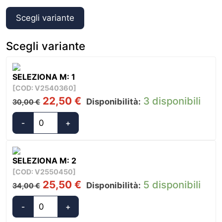
Scegli variante
Scegli variante
SELEZIONA M: 1
[COD: V2540360]
Il
Il
22,50
€
3 disponibili
Disponibilità:
30,00
€
prezzo
prezzo
originale
attuale
-
+
Tendine
era:
è:
Oscuranti
30,00 €.
22,50 €.
Sunset
SELEZIONA M: 2
Curtain
[COD: V2550450]
quantità
Il
Il
25,50
€
5 disponibili
Disponibilità:
34,00
€
prezzo
prezzo
originale
attuale
-
+
Tendine
era:
è: