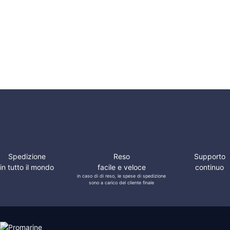
Ricambio
Tendine
Oscuranti
Sunset
Curtain
Spedizione
Reso
Supporto
in tutto il mondo
facile e veloce
continuo
in caso di di reso, le spese di spedizione
sono a carico del cliente finale