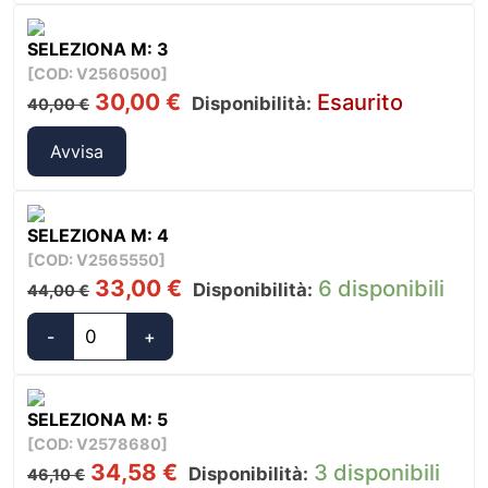
Oscuranti
34,00 €.
25,50 €.
Sunset
SELEZIONA M: 3
Curtain
[COD: V2560500]
quantità
Il
Il
30,00
€
Esaurito
Disponibilità:
40,00
€
prezzo
prezzo
originale
attuale
Avvisa
era:
è:
40,00 €.
30,00 €.
SELEZIONA M: 4
[COD: V2565550]
Il
Il
33,00
€
6 disponibili
Disponibilità:
44,00
€
prezzo
prezzo
originale
attuale
-
+
Tendine
era:
è:
Oscuranti
44,00 €.
33,00 €.
Sunset
SELEZIONA M: 5
Curtain
[COD: V2578680]
quantità
Il
Il
34,58
€
3 disponibili
Disponibilità:
46,10
€