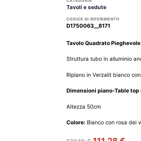
CATEGORIA
Tavoli e sedute
CODICE DI RIFERIMENTO
D1750063__8171
Tavolo Quadrato Pieghevole r
Struttura tubo in alluminio 
Ripiano in Verzalit bianco c
Dimensioni piano-Table top 
Altezza 50cm
Colore:
Bianco con rosa dei v
Il
Il
111,28
€