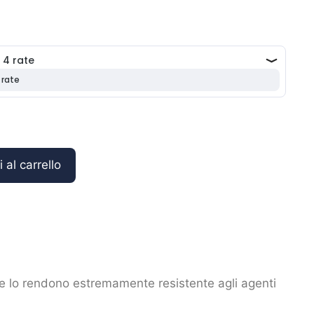
zo
le
8 €.
 al carrello
he lo rendono estremamente resistente agli agenti