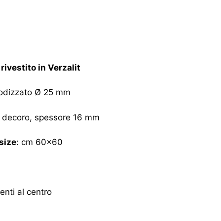
ivestito in Verzalit
anodizzato Ø 25 mm
on decoro, spessore 16 mm
size
: cm 60×60
enti al centro