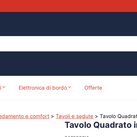
i
Elettronica di bordo
Offerte
edamento e comfort
>
Tavoli e sedute
>
Tavolo Quadrat
Tavolo Quadrato 