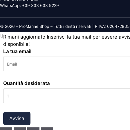
WhatsApp:
+39 333 638 9229
© 2026 – ProMarine Shop – Tutti i diritti riservati | P.IVA: 02647280
Rimani aggiornato
Inserisci la tua mail per essere avv
disponibile!
La tua email
Quantità desiderata
Avvisa