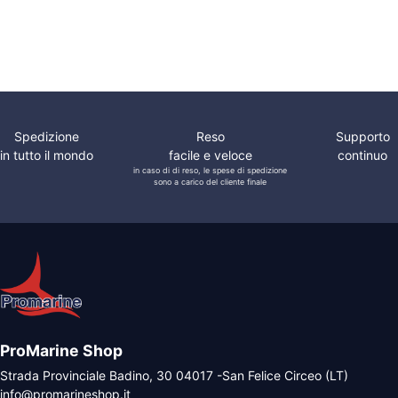
Cavi
Telecomando
Spedizione
Reso
Supporto
in tutto il mondo
facile e veloce
continuo
in caso di di reso, le spese di spedizione
sono a carico del cliente finale
ProMarine Shop
Strada Provinciale Badino, 30 04017 -San Felice Circeo (LT)
info@promarineshop.it