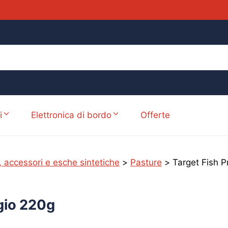
i
Elettronica di bordo
Offerte
, accessori e esche sintetiche
>
Pasture
>
Target Fish 
gio 220g