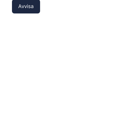
Avvisa
Esaurito
3,50
€
8,20
€
Target Fish Carpa
Select Sarda tritata in
Panettone 1Kg
rete
Esaurito
Esaurito
8,30
€