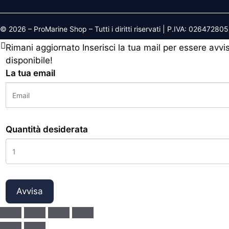
© 2026 – ProMarine Shop – Tutti i diritti riservati | P.IVA: 02647280
Rimani aggiornato
Inserisci la tua mail per essere avv
disponibile!
La tua email
Quantità desiderata
Avvisa