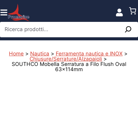
Vai
al
contenuto
Ricerca prodotti...
Home
>
Nautica
>
Ferramenta nautica e INOX
>
Chiusure/Serrature/Alzapaioli
>
SOUTHCO Mobella Serratura a Filo Flush Oval
63x114mm