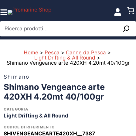
Vai
al
contenuto
Ricerca prodotti...
Home
>
Pesca
>
Canne da Pesca
>
Light Drifting & All Round
>
Shimano Vengeance arte 420XH 4.20mt 40/100gr
Shimano
Shimano Vengeance arte
420XH 4.20mt 40/100gr
CATEGORIA
Light Drifting & All Round
CODICE DI RIFERIMENTO
SHIVENGEANCEARTE420XH__7387