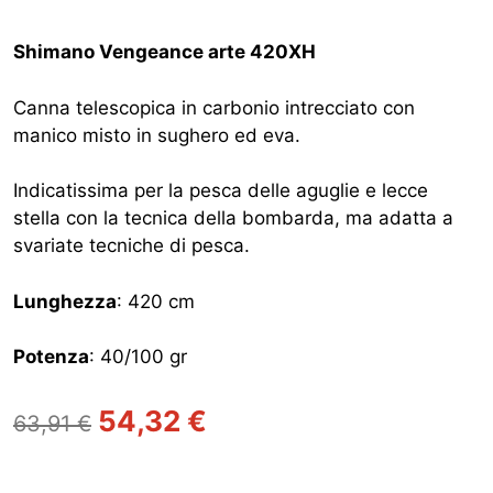
Shimano Vengeance arte 420XH
Canna telescopica in carbonio intrecciato con
manico misto in sughero ed eva.
Indicatissima per la pesca delle aguglie e lecce
stella con la tecnica della bombarda, ma adatta a
svariate tecniche di pesca.
Lunghezza
: 420 cm
Potenza
: 40/100 gr
Il
Il
54,32
€
63,91
€
prezzo
prezzo
originale
attuale