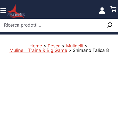
Vai
al
contenuto
Ricerca prodotti...
Home
>
Pesca
>
Mulinelli
>
Mulinelli Traina & Big Game
>
Shimano Talica 8
%