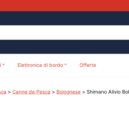
i
Elettronica di bordo
Offerte
sca
>
Canne da Pesca
>
Bolognese
>
Shimano Alivio B