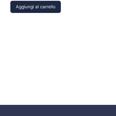
Shimano
Aggiungi al carrello
Alivio
Bolognese
5mt
quantità
%
%
-20
-20
a partire da
218,75
€
175,00
€
a partire da
118,75
€
95,00
€
Technium CX TE GT
Syntec Evolution II
Bolognese