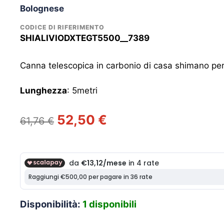
Bolognese
CODICE DI RIFERIMENTO
SHIALIVIODXTEGT5500__7389
Canna telescopica in carbonio di casa shimano per
Lunghezza
: 5metri
Il
Il
52,50
€
61,76
€
prezzo
prezzo
originale
attuale
era:
è:
61,76 €.
52,50 €.
Disponibilità:
1 disponibili