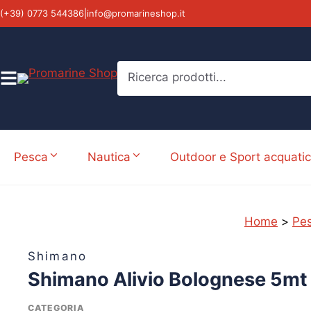
Vai
(+39) 0773 544386
|
info@promarineshop.it
al
contenuto
Ricerca prodotti...
Pesca
Nautica
Outdoor e Sport acquatic
Home
>
Pe
%
Shimano
Shimano Alivio Bolognese 5mt
CATEGORIA