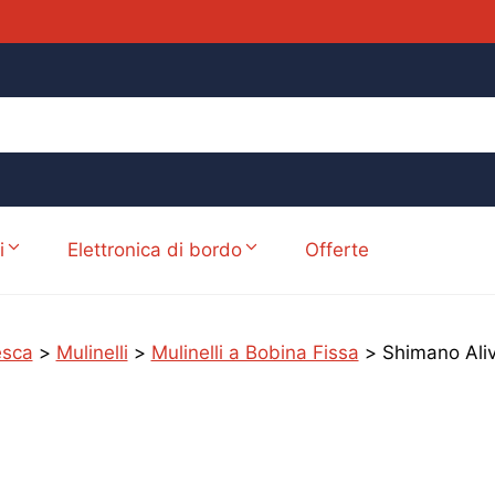
i
Elettronica di bordo
Offerte
esca
>
Mulinelli
>
Mulinelli a Bobina Fissa
>
Shimano Ali