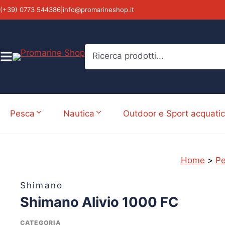
Vai
(+39) 0773 544386
|
info@promarineshop.it
al
contenuto
Ricerca prodotti...
Pesca
Nautica
Outdoor e Sport acquatic
Home
>
P
Shimano
Shimano Alivio 1000 FC
CATEGORIA