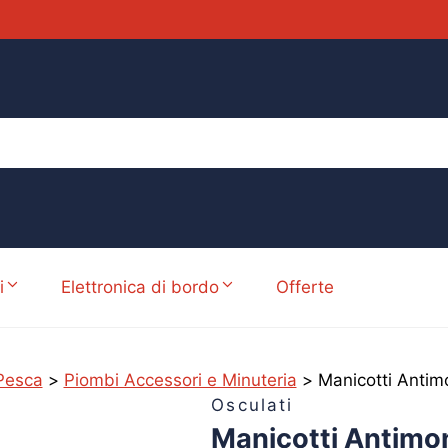
i
Elettronica di bordo
Offerte
Pesca
>
Piombi Accessori e Minuteria
>
Manicotti Anti
Osculati
Manicotti Antim