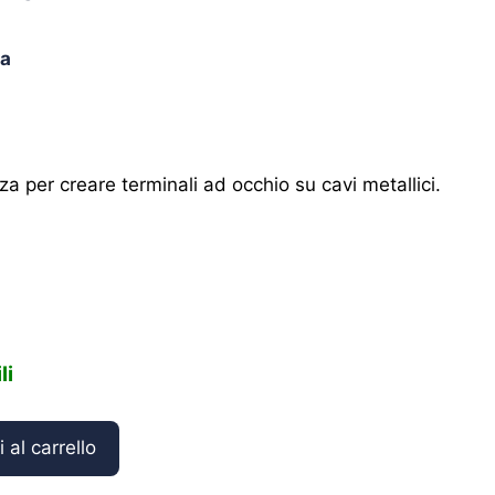
ia
za per creare terminali ad occhio su cavi metallici.
li
 al carrello