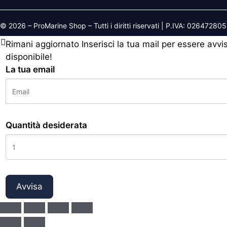
© 2026 – ProMarine Shop – Tutti i diritti riservati | P.IVA: 02647280
Rimani aggiornato
Inserisci la tua mail per essere avv
disponibile!
La tua email
Quantità desiderata
Avvisa