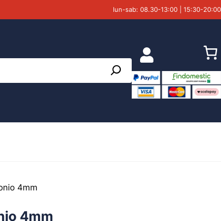
lun-sab: 08.30-13:00 | 15:30-20:00
monio 4mm
onio 4mm