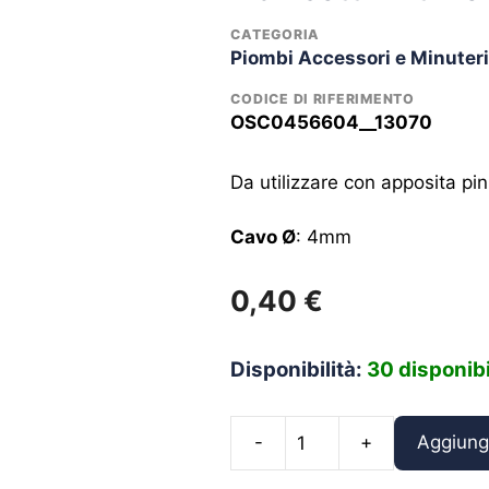
CATEGORIA
Piombi Accessori e Minuter
CODICE DI RIFERIMENTO
OSC0456604__13070
Da utilizzare con apposita pin
Cavo Ø
: 4mm
0,40
€
Disponibilità:
30 disponibi
Aggiungi
Manicotti
Antimonio