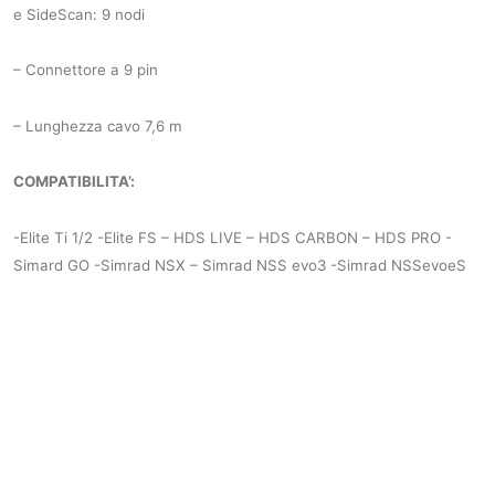
e SideScan: 9 nodi
– Connettore a 9 pin
– Lunghezza cavo 7,6 m
COMPATIBILITA’:
-Elite
Ti 1/2
-Elite FS
– HDS LIVE
– HDS CARBON
– HDS PRO
-
Simard GO
-Simrad NSX
– Simrad NSS evo3
-Simrad NSSevoeS
%
-20