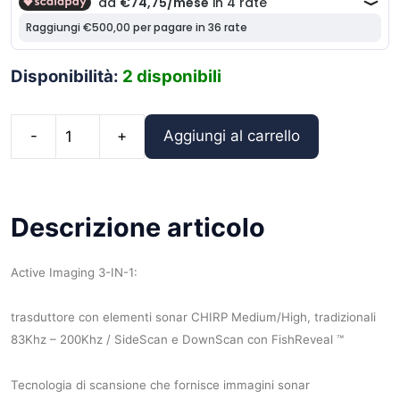
Disponibilità:
2 disponibili
Aggiungi al carrello
Lowrance
Active
Imaging
3
Descrizione articolo
in
1
Active Imaging 3-IN-1:
quantità
trasduttore con elementi sonar CHIRP Medium/High, tradizionali
83Khz – 200Khz / SideScan e DownScan con FishReveal ™
Tecnologia di scansione che fornisce immagini sonar