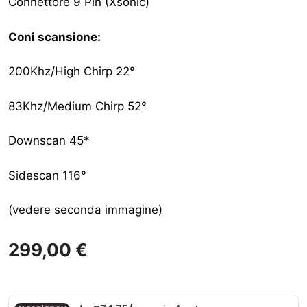
Connettore 9 Pin (Xsonic)
Coni scansione:
200Khz/High Chirp 22°
83Khz/Medium Chirp 52°
Downscan 45*
Sidescan 116°
(vedere seconda immagine)
299,00
€