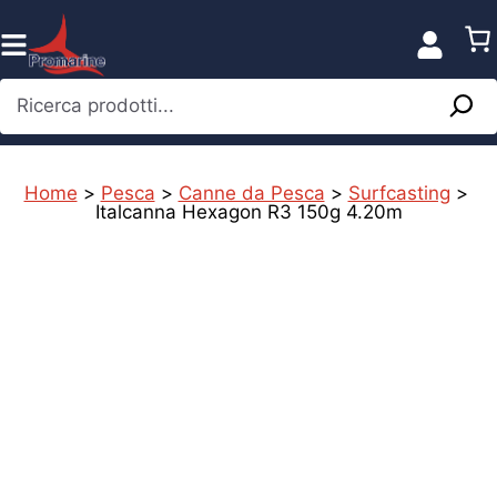
Vai
al
contenuto
Ricerca prodotti...
Home
>
Pesca
>
Canne da Pesca
>
Surfcasting
>
Italcanna Hexagon R3 150g 4.20m