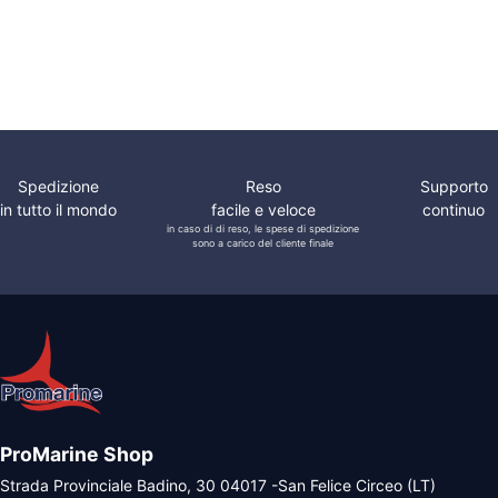
Phoenix
Phoenix
1200/2400
414,80 €.
331,
Smart
Smart
Phoenix V.E.
Direct
Spedizione
Reso
Supporto
in tutto il mondo
facile e veloce
continuo
in caso di di reso, le spese di spedizione
sono a carico del cliente finale
ProMarine Shop
Strada Provinciale Badino, 30 04017 -San Felice Circeo (LT)