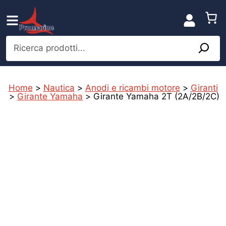
Vai
al
contenuto
Ricerca prodotti...
Home
>
Nautica
>
Anodi e ricambi motore
>
Giranti
>
Girante Yamaha
>
Girante Yamaha 2T (2A/2B/2C)
%
i
r
t