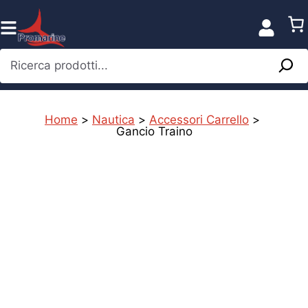
Vai
al
contenuto
Ricerca prodotti...
Home
>
Nautica
>
Accessori Carrello
>
Gancio Traino
%