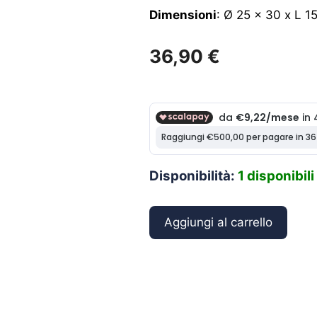
Dimensioni
: Ø 25 x 30 x L 
36,90
€
Disponibilità:
1 disponibili
Foresti
Aggiungi al carrello
&
Suardi
Maniglia
con
Pulsante