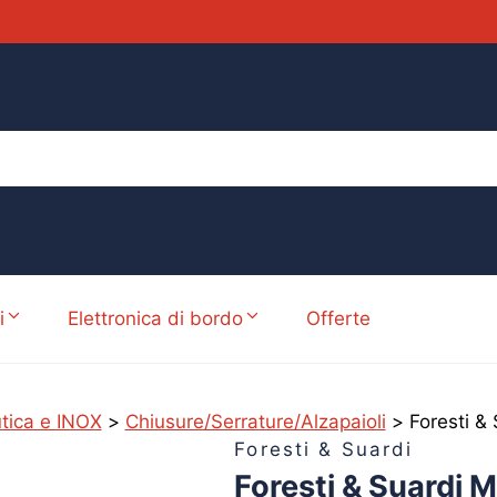
i
Elettronica di bordo
Offerte
tica e INOX
>
Chiusure/Serrature/Alzapaioli
>
Foresti &
Foresti & Suardi
Foresti & Suardi 