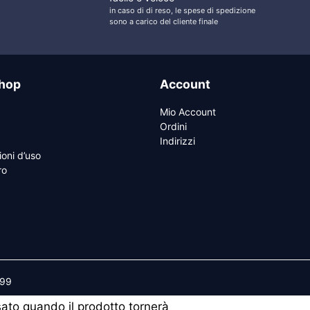
in caso di di reso, le spese di spedizione
sono a carico del cliente finale
hop
Account
Mio Account
Ordini
Indirizzi
ioni d’uso
ro
599
isato quando il prodotto tornerà