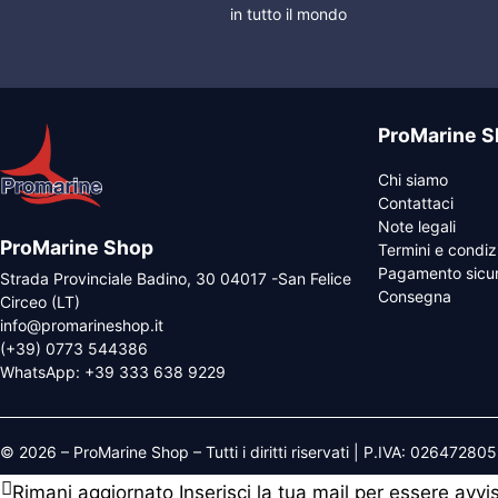
in tutto il mondo
ProMarine S
Chi siamo
Contattaci
Note legali
ProMarine Shop
Termini e condiz
Pagamento sicu
Strada Provinciale Badino, 30 04017 -San Felice
Consegna
Circeo (LT)
info@promarineshop.it
(+39) 0773 544386
WhatsApp:
+39 333 638 9229
© 2026 – ProMarine Shop – Tutti i diritti riservati | P.IVA: 02647280
Rimani aggiornato
Inserisci la tua mail per essere avv