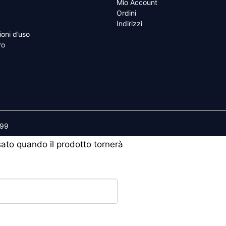
Mio Account
Ordini
Indirizzi
ioni d’uso
ro
599
isato quando il prodotto tornerà