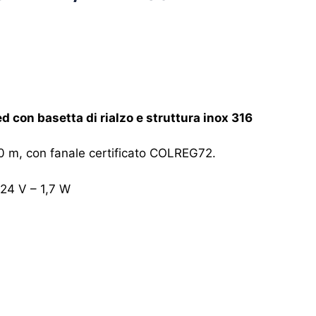
d con basetta di rialzo e struttura inox 316
 20 m, con fanale certificato COLREG72.
24 V – 1,7 W