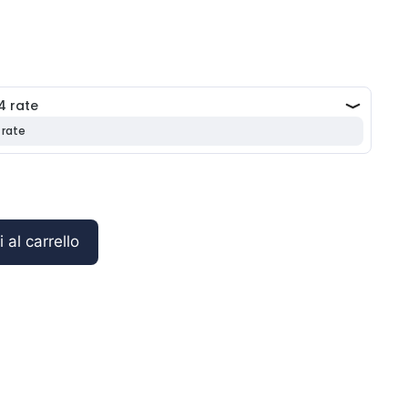
o
e
 €.
i
 al carrello