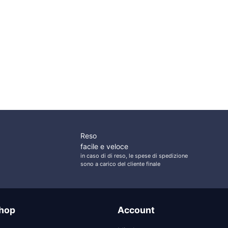
quantità
ezzo
tuale
,80 €.
Reso
facile e veloce
in caso di di reso, le spese di spedizione
sono a carico del cliente finale
hop
Account