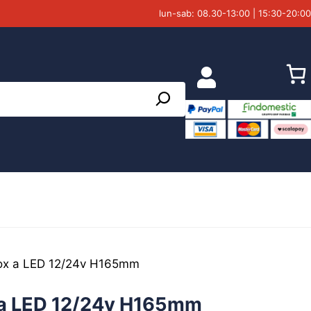
lun-sab: 08.30-13:00 | 15:30-20:00
nox a LED 12/24v H165mm
 a LED 12/24v H165mm