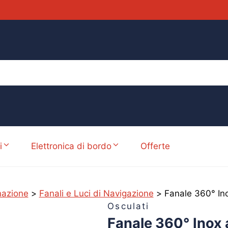
i
Elettronica di bordo
Offerte
nazione
>
Fanali e Luci di Navigazione
>
Fanale 360° I
Osculati
Fanale 360° Inox