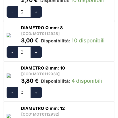
2,70
€
10 disponibili
Disponibilità:
-
+
Falsamaglia
Rinforzato
Inox
DIAMETRO Ø mm: 8
Catena
[COD: MOT0112928]
3,00
€
10 disponibili
Calibrata
Disponibilità:
(8
-
+
Perni)
Falsamaglia
quantità
Rinforzato
Inox
DIAMETRO Ø mm: 10
Catena
[COD: MOT0112930]
3,80
€
4 disponibili
Calibrata
Disponibilità:
(8
-
+
Perni)
Falsamaglia
quantità
Rinforzato
Inox
DIAMETRO Ø mm: 12
Catena
[COD: MOT0112932]