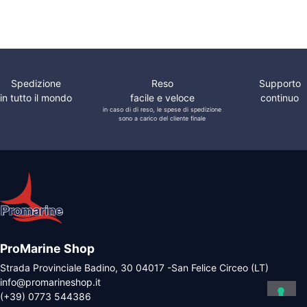
Genovese
Spedizione
Reso
Supporto
in tutto il mondo
facile e veloce
continuo
in caso di di reso, le spese di spedizione
sono a carico del cliente finale
ProMarine Shop
Strada Provinciale Badino, 30 04017 -San Felice Circeo (LT)
info@promarineshop.it
(+39) 0773 544386