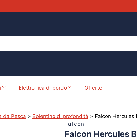
i
Elettronica di bordo
Offerte
 da Pesca
>
Bolentino di profondità
>
Falcon Hercules 
Falcon
Falcon Hercules 