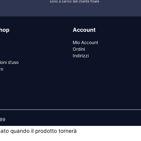
sono a carico del cliente finale
hop
Account
Mio Account
Ordini
Indirizzi
ioni d’uso
ro
599
isato quando il prodotto tornerà