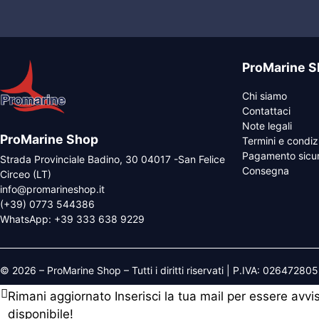
ProMarine S
Chi siamo
Contattaci
Note legali
ProMarine Shop
Termini e condiz
Pagamento sicu
Strada Provinciale Badino, 30 04017 -San Felice
Consegna
Circeo (LT)
info@promarineshop.it
(+39) 0773 544386
WhatsApp:
+39 333 638 9229
© 2026 – ProMarine Shop – Tutti i diritti riservati | P.IVA: 02647280
Rimani aggiornato
Inserisci la tua mail per essere avv
disponibile!