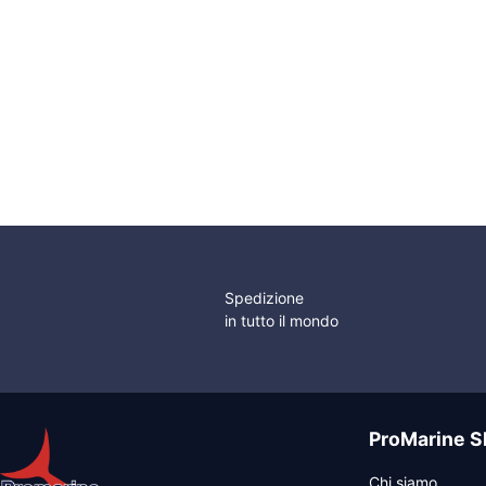
46,63
€
9,20
€
a partire da
Docce Saliscendi
Tubo Doccia PVC
Tubo in PVC Grigio
Grigio Argento
Attacco 1/2″
Spedizione
in tutto il mondo
ProMarine S
Chi siamo