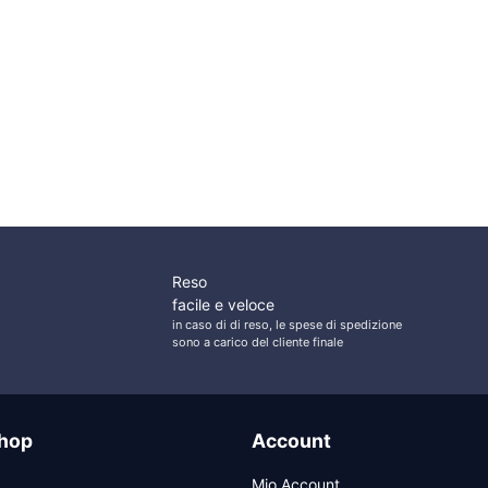
53,30
€
Il
Il
30,04
€
37,55
€
Whale Ricambio Testa
prezzo
prezzo
Whale Sacca
Doccia
originale
attuale
Alloggiamento Tubo
era:
è:
Doccia
37,55 €.
30,04 €.
Reso
facile e veloce
in caso di di reso, le spese di spedizione
sono a carico del cliente finale
hop
Account
Mio Account