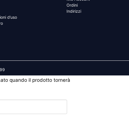
Ordini
Indirizzi
ioni d’uso
ro
599
isato quando il prodotto tornerà