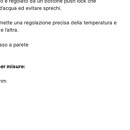
sso è regolato da un bottone push lock che
d’acqua ed evitare sprechi.
rmette una regolazione precisa della temperatura e
 l’altra.
asso a parete
er misure:
0mm
zo
le