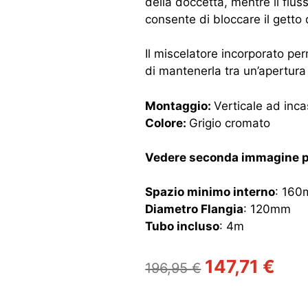
della doccetta, mentre il flu
consente di bloccare il getto 
Il miscelatore incorporato pe
di mantenerla tra un’apertura e
Montaggio:
Verticale ad inc
Colore:
Grigio cromato
Vedere seconda immagine p
Spazio minimo interno
: 16
Diametro Flangia
: 120mm
Tubo incluso
: 4m
Il
Il
147,71
€
196,95
€
prezzo
prez
originale
attua