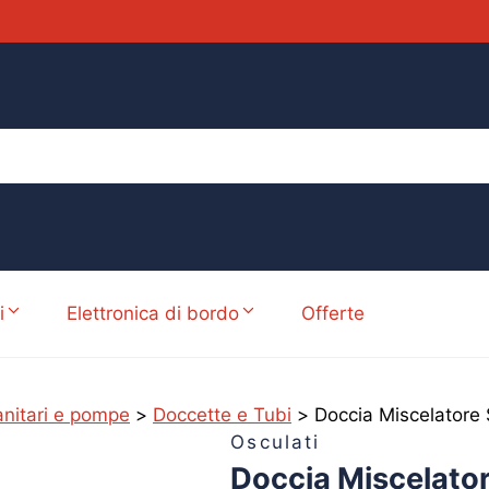
i
Elettronica di bordo
Offerte
sanitari e pompe
>
Doccette e Tubi
>
Doccia Miscelatore
Osculati
Doccia Miscelator