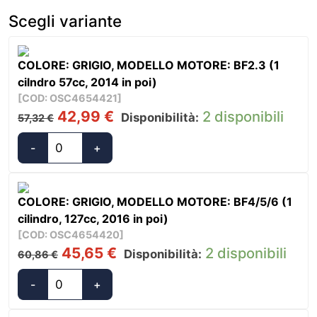
Scegli variante
COLORE: GRIGIO, MODELLO MOTORE: BF2.3 (1
cilndro 57cc, 2014 in poi)
[COD: OSC4654421]
Il
Il
42,99
€
2 disponibili
Disponibilità:
57,32
€
prezzo
prezzo
originale
attuale
-
+
Oceansouth
era:
è:
Coprimotori
57,32 €.
42,99 €.
Honda
COLORE: GRIGIO, MODELLO MOTORE: BF4/5/6 (1
Navigazione
cilindro, 127cc, 2016 in poi)
e
[COD: OSC4654420]
Riposo
Il
Il
45,65
€
2 disponibili
Disponibilità:
60,86
€
quantità
prezzo
prezzo
originale
attuale
-
+
Oceansouth
era:
è:
Coprimotori