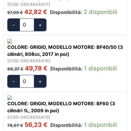
[COD: OSC4654417]
Riposo
Il
Il
42,82
€
2 disponibili
Disponibilità:
57,09
€
quantità
prezzo
prezzo
originale
attuale
-
+
Oceansouth
era:
è:
Coprimotori
57,09 €.
42,82 €.
Honda
COLORE: GRIGIO, MODELLO MOTORE: BF40/50 (3
Navigazione
cilindri, 808cc, 2017 in poi)
e
[COD: OSC4654416]
Riposo
Il
Il
49,78
€
1 disponibili
Disponibilità:
66,37
€
quantità
prezzo
prezzo
originale
attuale
-
+
Oceansouth
era:
è:
Coprimotori
66,37 €.
49,78 €.
Honda
COLORE: GRIGIO, MODELLO MOTORE: BF60 (3
Navigazione
cilindri 1L, 2009 in poi)
e
[COD: OSC4654415]
Riposo
Il
Il
56,23
€
1 disponibili
Disponibilità:
74,97
€
quantità
prezzo
prezzo