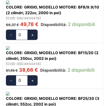
60,86 €.
45,65 €.
Honda
COLORE: GRIGIO, MODELLO MOTORE: BF8/9.9/10
Navigazione
(2 cilindri, 222cc, 2000 in poi)
e
[COD: OSC4654419]
Riposo
Il
Il
49,78
€
2 disponibili
Disponibilità:
66,37
€
quantità
prezzo
prezzo
originale
attuale
-
+
Oceansouth
era:
è:
Coprimotori
66,37 €.
49,78 €.
Honda
COLORE: GRIGIO, MODELLO MOTORE: BF15/20 (2
Navigazione
cilindri, 350cc, 2002 in poi)
e
[COD: OSC4654418]
Riposo
Il
Il
38,66
€
2 disponibili
Disponibilità:
51,55
€
quantità
prezzo
prezzo
originale
attuale
-
+
Oceansouth
era:
è:
Coprimotori
51,55 €.
38,66 €.
Honda
COLORE: GRIGIO, MODELLO MOTORE: BF25/30 (3
Navigazione
cilindri, 552cc, 2002 in poi)
e