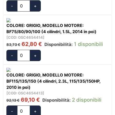
originale
attuale
-
+
Oceansouth
era:
è:
Coprimotori
74,97 €.
56,23 €.
Honda
COLORE: GRIGIO, MODELLO MOTORE:
Navigazione
BF75/80/90/100 (4 cilindri, 1.5L, 2014 in poi)
e
[COD: OSC4654414]
Riposo
Il
Il
62,80
€
1 disponibili
Disponibilità:
83,73
€
quantità
prezzo
prezzo
originale
attuale
-
+
Oceansouth
era:
è:
Coprimotori
83,73 €.
62,80 €.
Honda
COLORE: GRIGIO, MODELLO MOTORE:
Navigazione
BF115/135/150 (4 cilindri, 2.3L, 115/135/150HP,
e
2010 in poi)
Riposo
[COD: OSC4654413]
quantità
Il
Il
69,10
€
2 disponibili
Disponibilità:
92,13
€
prezzo
prezzo
originale
attuale
-
+
Oceansouth