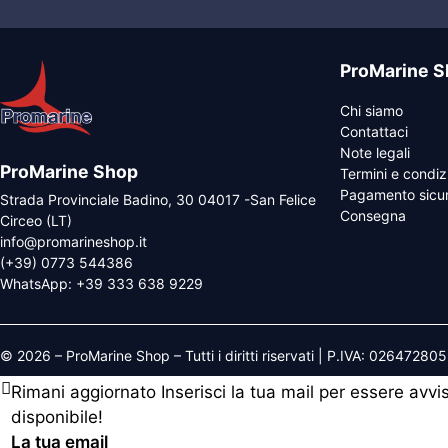
ProMarine S
Chi siamo
Contattaci
Note legali
ProMarine Shop
Termini e condiz
Pagamento sicu
Strada Provinciale Badino, 30 04017 -San Felice
Consegna
Circeo (LT)
info@promarineshop.it
(+39) 0773 544386
WhatsApp:
+39 333 638 9229
© 2026 – ProMarine Shop – Tutti i diritti riservati | P.IVA: 02647280
Rimani aggiornato
Inserisci la tua mail per essere avv
disponibile!
La tua email