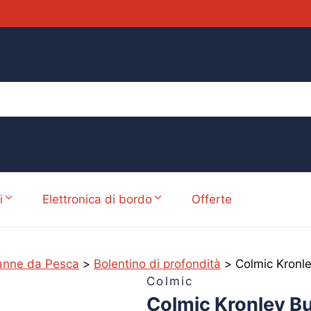
i
Elettronica di bordo
Offerte
anne da Pesca
>
Bolentino di profondità
>
Colmic Kronle
Colmic
Colmic Kronley Bu