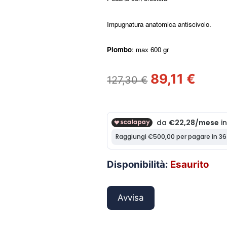
Impugnatura anatomica antiscivolo.
Piombo
: max 600 gr
Il
Il
89,11
€
127,30
€
prezzo
prezz
originale
attual
era:
è:
127,30 €.
89,11 €
Disponibilità:
Esaurito
Avvisa