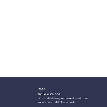
Deep Drop
Shimano
,70 €.
Speedmaster AX
Deep Drop 2.29m 7’6″
Esaurito
E
297,00
€
a partire da
290,00
€
Italcanna Blue Deep
Italcanna Bandit
2000g 3 mt
Reso
facile e veloce
in caso di di reso, le spese di spedizione
sono a carico del cliente finale