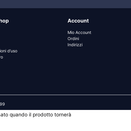
hop
Account
Mio Account
Ordini
Indirizzi
ioni d’uso
ro
599
isato quando il prodotto tornerà