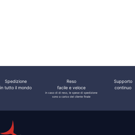
Molle Ferma
119,25
€
Porta Inox
Maniglie
SOUTCHO
Alzapaiolo
Mobella Flush
Inox a
Entry
Incasso
Serratura a
Filo
Spedizione
Reso
Supporto
in tutto il mondo
facile e veloce
continuo
in caso di di reso, le spese di spedizione
sono a carico del cliente finale