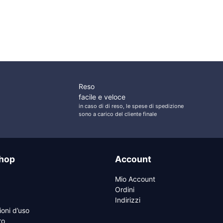
Batterie e Serbatoi
30° 50mm con Chiave
:
era:
è:
era:
è:
08,83 €.
11,46 €.
9,17 €.
68,95 €.
55,16
Reso
facile e veloce
in caso di di reso, le spese di spedizione
sono a carico del cliente finale
hop
Account
Mio Account
Ordini
Indirizzi
ioni d’uso
ro