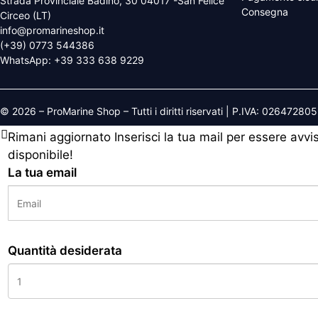
Strada Provinciale Badino, 30 04017 -San Felice
Consegna
Circeo (LT)
info@promarineshop.it
(+39) 0773 544386
WhatsApp:
+39 333 638 9229
© 2026 – ProMarine Shop – Tutti i diritti riservati | P.IVA: 02647280
Rimani aggiornato
Inserisci la tua mail per essere avv
disponibile!
La tua email
Quantità desiderata