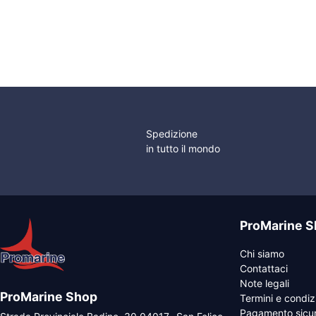
Dispositivo Blocco
Sensori Livello NMEA
era:
è
originale
attuale
Caburante Certificato
145,10 €.
1
era:
è:
ISO 7840
26,25 €.
19,69 €.
Spedizione
in tutto il mondo
ProMarine S
Chi siamo
Contattaci
Note legali
ProMarine Shop
Termini e condiz
Pagamento sicu