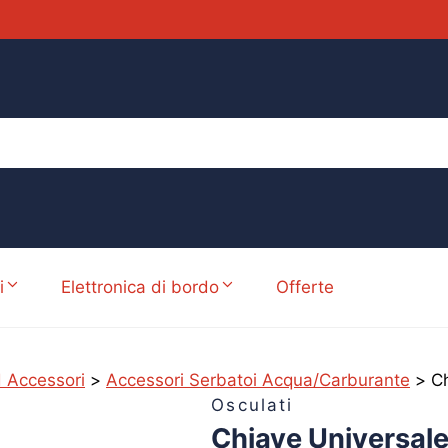
i
Elettronica di bordo
Offerte
d Accessori
>
Accessori Serbatoi Acqua/Carburante
>
Ch
Osculati
Chiave Universale