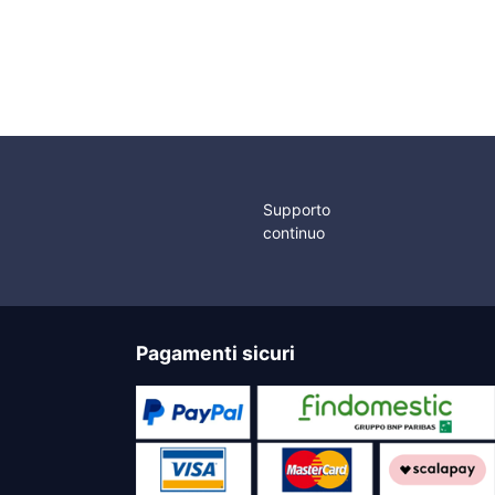
Fuel 38mm
era:
è:
 €.
14,60 €.
11,60 €.
Supporto
continuo
Pagamenti sicuri