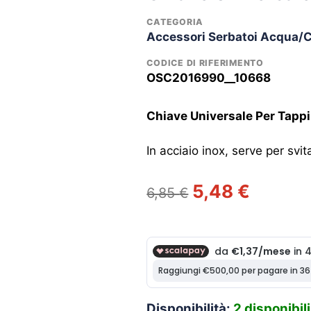
CATEGORIA
Accessori Serbatoi Acqua/
CODICE DI RIFERIMENTO
OSC2016990__10668
Chiave Universale Per Tappi
In acciaio inox, serve per svi
Il
Il
5,48
€
6,85
€
prezzo
prezzo
originale
attuale
era:
è:
6,85 €.
5,48 €.
Disponibilità:
2 disponibili