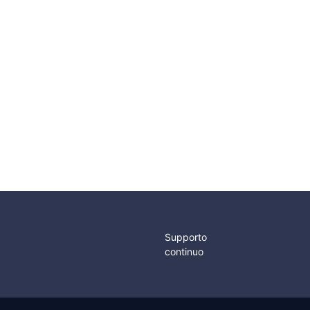
%
%
-20
-20
a partire da
13,55
€
10,84
€
a partire da
28,50
€
22,80
€
Cerniere Piramid a
Filo Inox 316
Cerniere in Acciaio
Inox 2 Metri spessore
0,7mm
Supporto
continuo