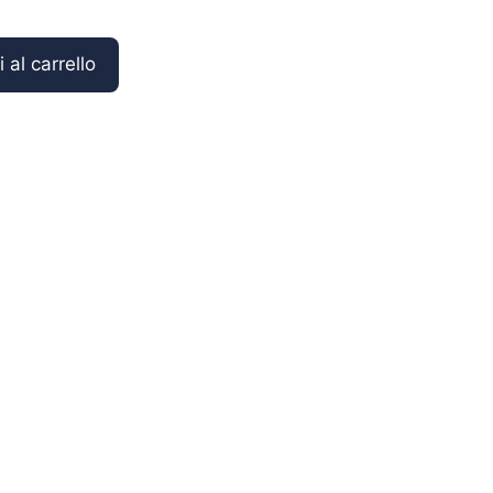
 al carrello
%
%
-20
-25