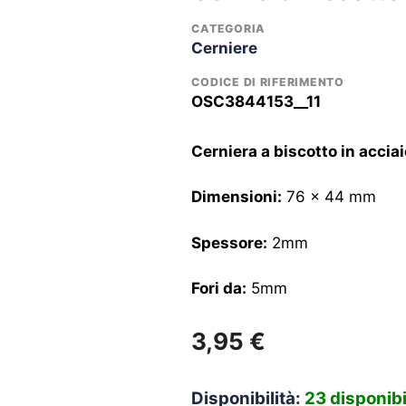
CATEGORIA
Cerniere
CODICE DI RIFERIMENTO
OSC3844153__11
Cerniera a biscotto in accia
Dimensioni:
76 x 44 mm
Spessore:
2mm
Fori da:
5mm
3,95
€
Disponibilità:
23 disponibi