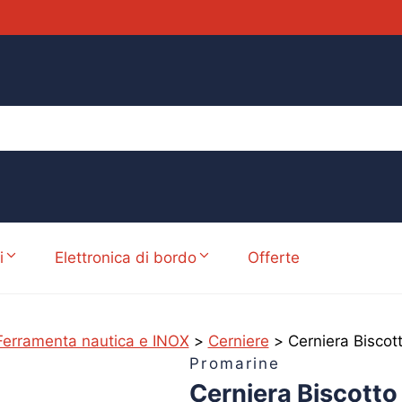
i
Elettronica di bordo
Offerte
Ferramenta nautica e INOX
>
Cerniere
>
Cerniera Bisco
Promarine
Cerniera Biscot