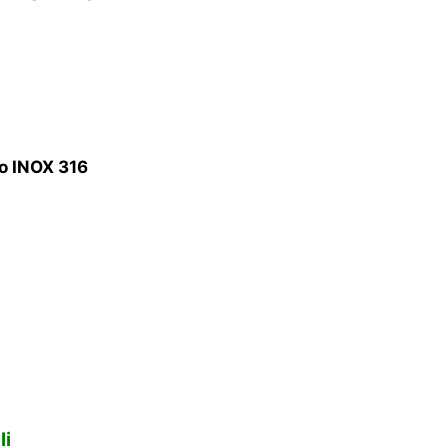
io INOX 316
li