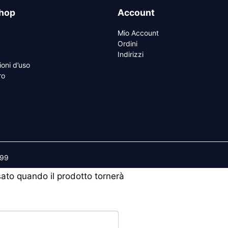
hop
Account
Mio Account
Ordini
Indirizzi
ioni d’uso
ro
599
isato quando il prodotto tornerà