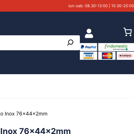
lun-sab: 08.30-13:00 | 15:30-20:00
tto Inox 76x44x2mm
to Inox 76x44x2mm