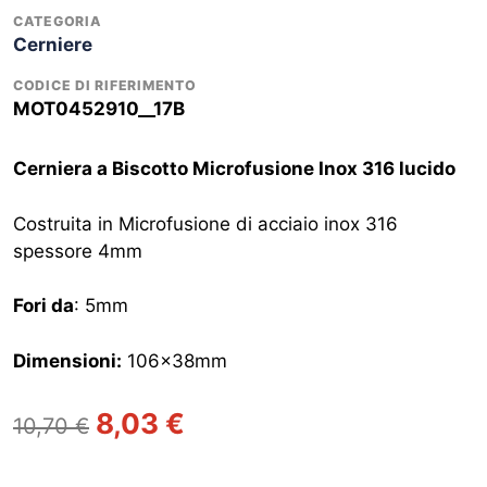
CATEGORIA
Cerniere
CODICE DI RIFERIMENTO
MOT0452910__17B
Cerniera a Biscotto Microfusione Inox 316 lucido
Costruita in Microfusione di acciaio inox 316
spessore 4mm
Fori da
: 5mm
Dimensioni:
106x38mm
Il
Il
8,03
€
10,70
€
prezzo
prezzo
originale
attuale