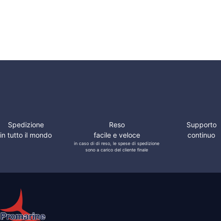
in Ottone
Metri
Cromato
spessore
100x30mm
0,7mm
Spedizione
Reso
Supporto
in tutto il mondo
facile e veloce
continuo
in caso di di reso, le spese di spedizione
sono a carico del cliente finale