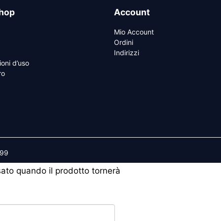
hop
Account
Mio Account
Ordini
Indirizzi
ioni d’uso
ro
599
isato quando il prodotto tornerà