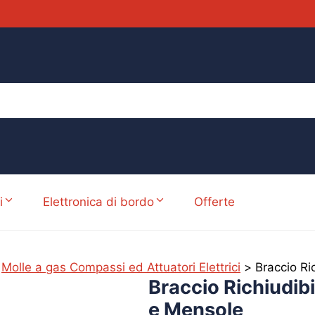
i
Elettronica di bordo
Offerte
>
Molle a gas Compassi ed Attuatori Elettrici
>
Braccio Ri
Braccio Richiudib
e Mensole