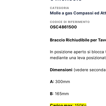
CATEGORIA
Molle a gas Compassi ed Attu
CODICE DI RIFERIMENTO
OSC4861500
Braccio Richiudibile per Tav
In posizione aperto si blocca
mediante una leva posizionata
Dimensioni
(vedere seconda 
A:
300mm
B
: 165mm
Carico max
: 150Kg