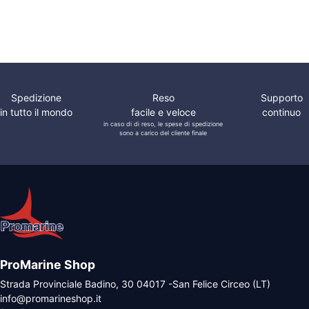
tubo solo
acqua fredda
Spedizione
Reso
Supporto
in tutto il mondo
facile e veloce
continuo
in caso di di reso, le spese di spedizione
sono a carico del cliente finale
ProMarine Shop
Strada Provinciale Badino, 30 04017 -San Felice Circeo (LT)
info@promarineshop.it