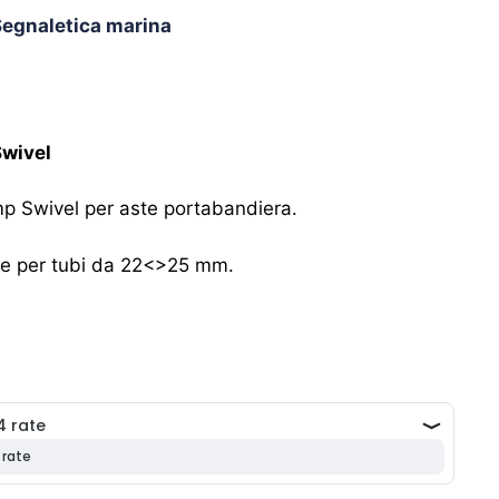
Segnaletica marina
Swivel
mp Swivel per aste portabandiera.
ile per tubi da 22<>25 mm.
o
e
 €.