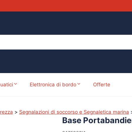
uatici
Elettronica di bordo
Offerte
urezza
>
Segnalazioni di soccorso e Segnaletica marina
Base Portabandie