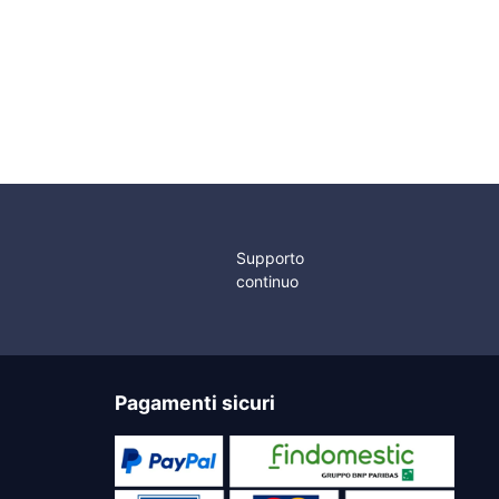
Portabandiera in
Ø22mm
Plastica Ø9mm
Supporto
continuo
Pagamenti sicuri