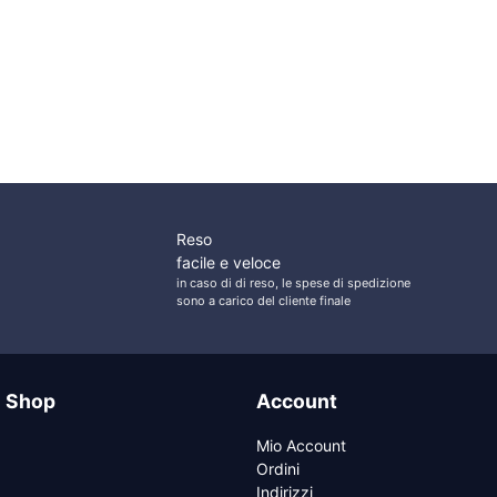
Nylon con Base
Base Asta
Ventosa
Portabandiera per
Gommone in PVC
Nera Ø14mm
Reso
facile e veloce
in caso di di reso, le spese di spedizione
sono a carico del cliente finale
e Shop
Account
Mio Account
Ordini
Indirizzi