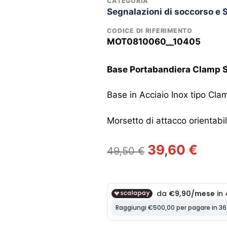
CATEGORIA
Segnalazioni di soccorso e 
CODICE DI RIFERIMENTO
MOT0810060__10405
Base Portabandiera Clamp 
Base in Acciaio Inox tipo Cla
Morsetto di attacco orientab
Il
Il
39,60
€
49,50
€
prezzo
prezz
originale
attual
era:
è:
49,50 €.
39,60