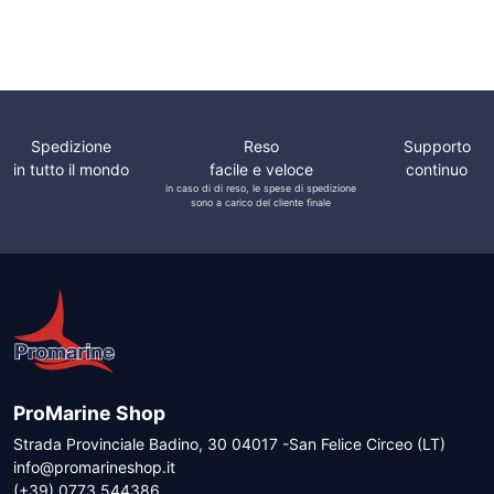
originale
attuale
originale
attuale
Portacanne
Portacanne Inclinato
era:
è:
era:
è:
10,85 €.
8,68 €.
5,95 €.
4,76 €.
Spedizione
Reso
Supporto
in tutto il mondo
facile e veloce
continuo
in caso di di reso, le spese di spedizione
sono a carico del cliente finale
ProMarine Shop
Strada Provinciale Badino, 30 04017 -San Felice Circeo (LT)
info@promarineshop.it
(+39) 0773 544386