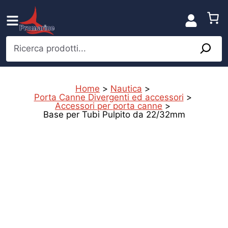
Vai
al
contenuto
Ricerca prodotti...
Home
>
Nautica
>
Porta Canne Divergenti ed accessori
>
Accessori per porta canne
>
Base per Tubi Pulpito da 22/32mm
s
c
l
t
i