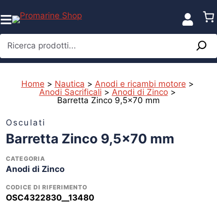
Vai
al
contenuto
Ricerca prodotti...
Home
>
Nautica
>
Anodi e ricambi motore
>
Anodi Sacrificali
>
Anodi di Zinco
>
Barretta Zinco 9,5×70 mm
%
Osculati
Barretta Zinco 9,5×70 mm
CATEGORIA
Anodi di Zinco
CODICE DI RIFERIMENTO
OSC4322830__13480