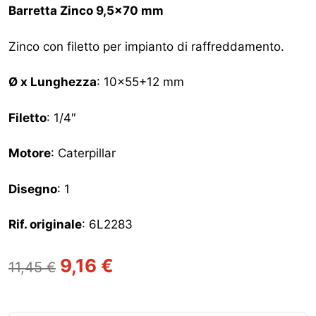
Barretta Zinco 9,5×70 mm
Zinco con filetto per impianto di raffreddamento.
Ø x Lunghezza
: 10×55+12 mm
Filetto
: 1/4″
Motore
: Caterpillar
Disegno
: 1
Rif. originale
: 6L2283
Il
Il
9,16
€
11,45
€
prezzo
prezzo
originale
attuale