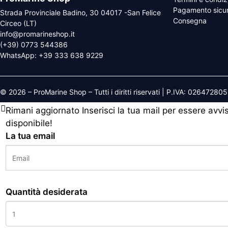
Pagamento sicu
Strada Provinciale Badino, 30 04017 -San Felice
Consegna
Circeo (LT)
info@promarineshop.it
(+39) 0773 544386
WhatsApp:
+39 333 638 9229
© 2026 – ProMarine Shop – Tutti i diritti riservati | P.IVA: 02647280
Rimani aggiornato
Inserisci la tua mail per essere avv
disponibile!
La tua email
Quantità desiderata