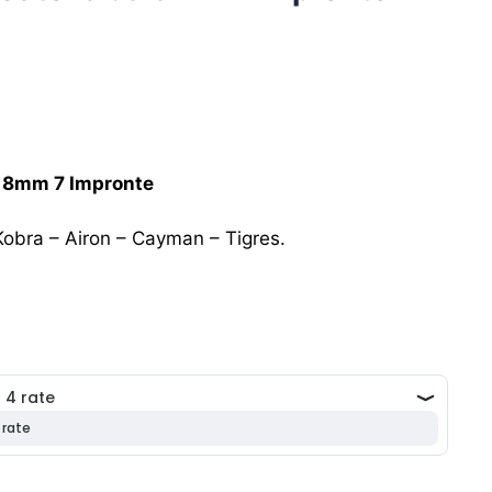
a 8mm 7 Impronte
 Kobra – Airon – Cayman – Tigres.
zzo
uale
,75 €.