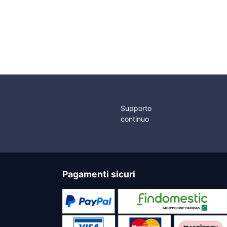
Quick WCSB
Teleruttori
Comando Up/Down
con Interruttore
Magneto Idrauilico
Supporto
continuo
Pagamenti sicuri