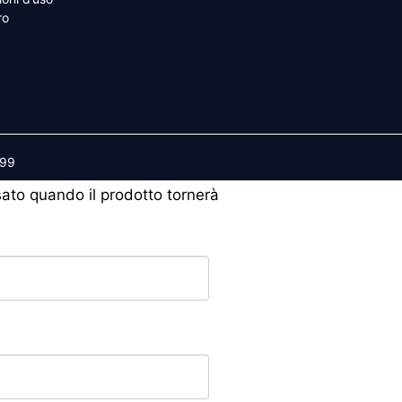
ro
599
isato quando il prodotto tornerà