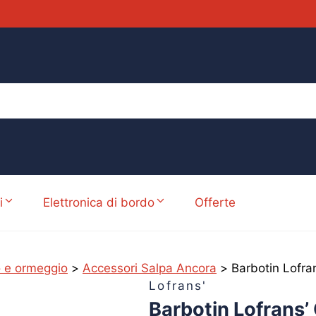
i
Elettronica di bordo
Offerte
 e ormeggio
>
Accessori Salpa Ancora
>
Barbotin Lofr
Lofrans'
Barbotin Lofrans