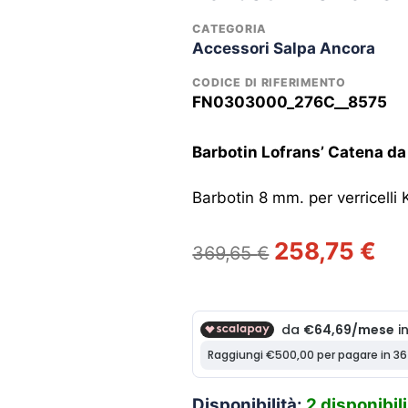
CATEGORIA
Accessori Salpa Ancora
CODICE DI RIFERIMENTO
FN0303000_276C__8575
Barbotin Lofrans’ Catena d
Barbotin 8 mm. per verricelli
Il
Il
258,75
€
369,65
€
prezzo
pre
originale
att
era:
è:
369,65 €.
258
Disponibilità:
2 disponibili