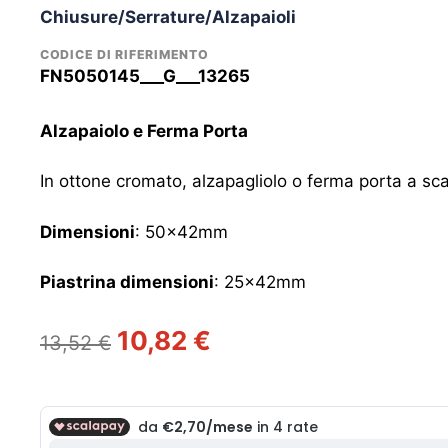
Chiusure/Serrature/Alzapaioli
CODICE DI RIFERIMENTO
FN5050145___G___13265
Alzapaiolo e Ferma Porta
In ottone cromato, alzapagliolo o ferma porta a sca
Dimensioni
: 50x42mm
Piastrina dimensioni
: 25x42mm
Il
Il
10,82
€
13,52
€
prezzo
prezzo
originale
attuale
era:
è: