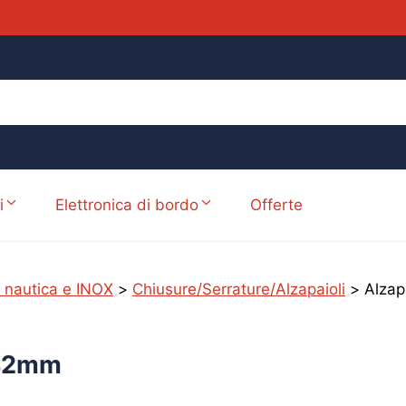
i
Elettronica di bordo
Offerte
 nautica e INOX
>
Chiusure/Serrature/Alzapaioli
>
Alzap
x42mm