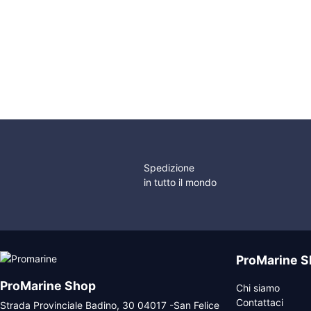
Serratura Destra in
originale
attuale
prezzo
p
Ottone Cromato
Serratura Porta
era:
è:
originale
a
Scorrevole
132,35 €.
99,26 €.
era:
è
160x87mm in Acciaio
196,26 €.
1
Inox
Spedizione
in tutto il mondo
ProMarine S
ProMarine Shop
Chi siamo
Contattaci
Strada Provinciale Badino, 30 04017 -San Felice