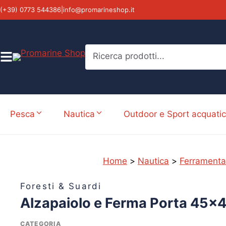
Vai
(+39) 0773 544386
|
info@promarineshop.it
al
contenuto
Ricerca prodotti...
Pesca
Nautica
Outdoor e Sport acquatic
Home
>
Nautica
>
Ferramenta
%
Foresti & Suardi
Alzapaiolo e Ferma Porta 45
CATEGORIA