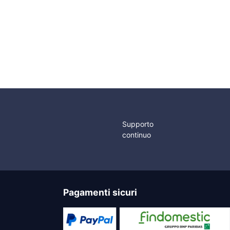
Molle Ferma Porta
Maniglie Alzapaiolo
Inox
Inox a Incasso
Supporto
continuo
Pagamenti sicuri