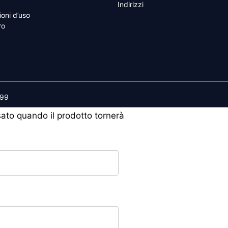
Indirizzi
ioni d’uso
ro
599
isato quando il prodotto tornerà