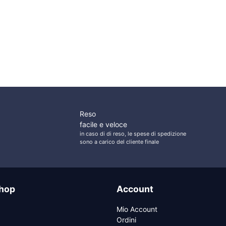
rezzo
119,25
€
119,25
€
ttuale
SOUTHCO Serratura
SOUTCHO Mobella
:
da Infilare Omni
Flush Entry Serratura
47,20 €.
Spring Bolt
a Filo
Reso
facile e veloce
in caso di di reso, le spese di spedizione
sono a carico del cliente finale
hop
Account
Mio Account
Ordini