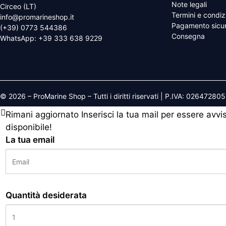
Note legali
Circeo (LT)
Termini e condiz
info@promarineshop.it
Pagamento sicu
(+39) 0773 544386
Consegna
WhatsApp:
+39 333 638 9229
© 2026 – ProMarine Shop – Tutti i diritti riservati | P.IVA: 02647280
Rimani aggiornato
Inserisci la tua mail per essere avv
disponibile!
La tua email
Quantità desiderata