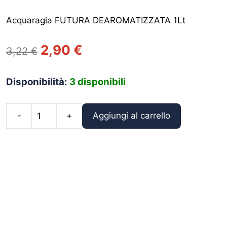
Acquaragia FUTURA DEAROMATIZZATA 1Lt
Il
Il
2,90
€
3,22
€
prezzo
prezzo
originale
attuale
Disponibilità:
3 disponibili
era:
è:
3,22 €.
2,90 €.
Aggiungi al carrello
Acquaragia
DEAROMATIZZATA
quantità