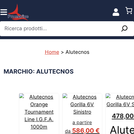
Vai
al
contenuto
Ricerca prodotti...
Home
>
Alutecnos
MARCHIO: ALUTECNOS
478,0
a partire
Alut
586,00
€
da