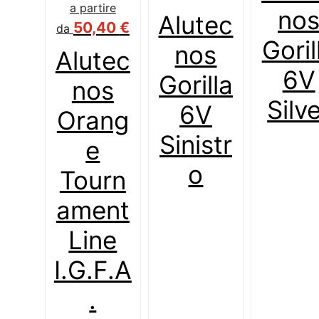
a partire
no
Alutec
50,40
€
da
Goril
nos
Alutec
6V
Gorilla
nos
Silv
6V
Orang
Sinistr
e
o
Tourn
ament
Line
I.G.F.A
.