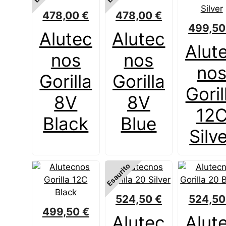
478,00
€
478,00
€
499,5
Alutec
Alutec
Alut
nos
nos
no
Gorilla
Gorilla
Goril
8V
8V
12
Black
Blue
Silv
Esaurito
524,50
€
524,5
499,50
€
Alutec
Alut