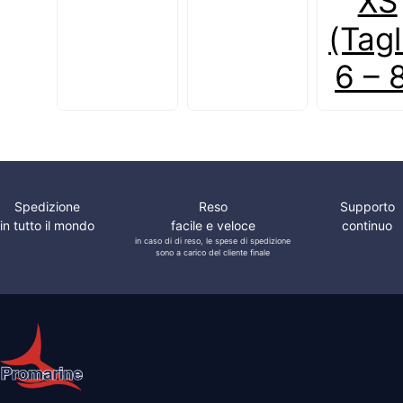
XS
(Tagl
6 – 
Spedizione
Reso
Supporto
in tutto il mondo
facile e veloce
continuo
in caso di di reso, le spese di spedizione
sono a carico del cliente finale