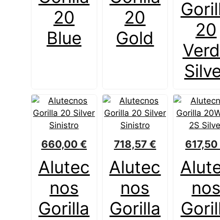
Goril
20
20
20
Blue
Gold
Ver
Silv
660,00
€
718,57
€
617,5
Alutec
Alutec
Alut
nos
nos
no
Gorilla
Gorilla
Goril