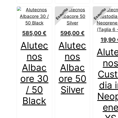
Esaurito
Esaurito
585,00
€
596,00
€
19,90
Alutec
Alutec
Alut
nos
nos
no
Albac
Albac
Cus
ore 30
ore 50
dia 
/ 50
Silver
Neo
Black
en