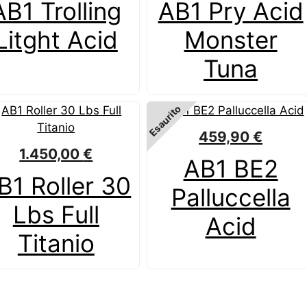
AB1 Trolling
AB1 Pry Acid
Litght Acid
Monster
Tuna
Esaurito
459,90
€
1.450,00
€
AB1 BE2
B1 Roller 30
Palluccella
Lbs Full
Acid
Titanio