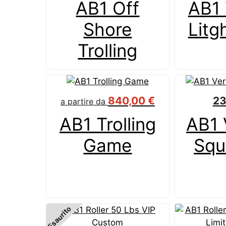
AB1 Off
AB1 
Shore
Litgh
Trolling
840,00
€
2
a partire da
AB1 Trolling
AB1 
Game
Squ
Esaurito