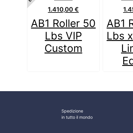
1.410,00
€
1.
AB1 Roller 50
AB1 R
Lbs VIP
Lbs x
Custom
Li
Ed
Spedizione
in tutto il mondo