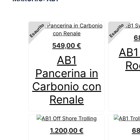
Esaurito
Esaurito
6
549,00
€
AB1
AB1
Ro
Pancerina in
Carbonio con
Renale
1.200,00
€
6