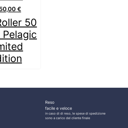
450,00
€
oller 50
 Pelagic
mited
ition
Reso
facile e veloce
in caso di di reso, le spese di spedizione
sono a carico del cliente finale