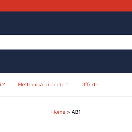
i
Elettronica di bordo
Offerte
Home
>
AB1