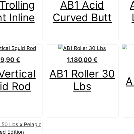
Trolling
AB1 Acid
t Inline
Curved Butt
39,90
€
1.180,00
€
Vertical
AB1 Roller 30
A
id Rod
Lbs