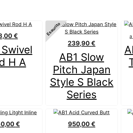
Esaurito
8,00
€
a
239,90
€
 Swivel
A
AB1 Slow
d H A
Pitch Japan
Style S Black
Series
80,00
€
950,00
€