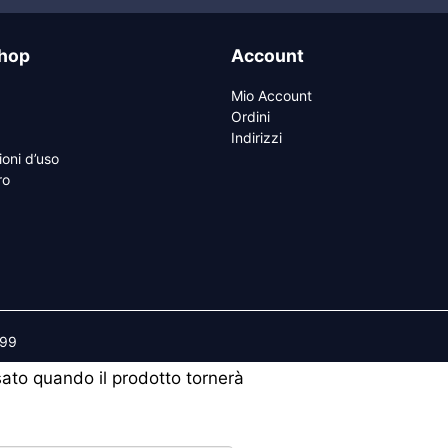
hop
Account
Mio Account
Ordini
Indirizzi
ioni d’uso
ro
599
isato quando il prodotto tornerà