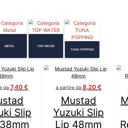
METAL
TOP WATER
TUNA POPPING
7,40
€
8,20
€
re da
a partire da
stad
Mustad
M
ki Slip
Yuzuki Slip
 38mm
Lip 48mm
R