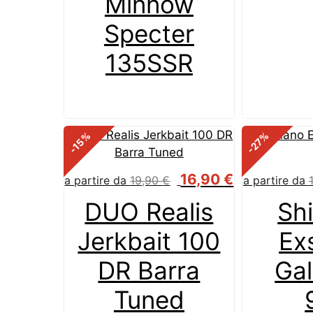
Minnow
Specter
135SSR
%
%
-27
-15
16,90
€
a partire da
19,90
€
a partire da
DUO Realis
Sh
Jerkbait 100
Ex
DR Barra
Gal
Tuned