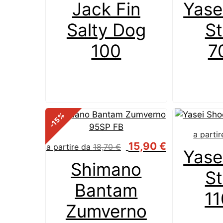
Jack Fin
Yase
Salty Dog
St
100
7
%
-15
a parti
15,90
€
a partire da
18,70
€
Yase
Shimano
St
Bantam
1
Zumverno