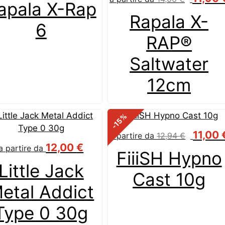
apala X-Rap
Rapala X-
6
RAP®
Saltwater
12cm
%
-15
11,00
a partire da
12,94
€
12,00
€
a partire da
FiiiSH Hypno
Little Jack
Cast 10g
etal Addict
Type 0 30g