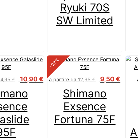
Ryuki 70S
SW Limited
%
-27
10,90
€
9,50
€
14,95
€
a partire da
12,95
€
imano
Shimano
sence
Exsence
aslide
Fortuna 75F
95F
A