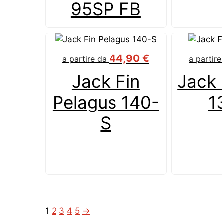
95SP FB
44,90
€
a partire da
a partir
Jack Fin
Jack 
Pelagus 140-
1
S
1
2
3
4
5
→