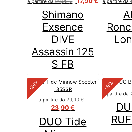
17,90
€
a partire da
26,95
€
a partire da
Shimano
A
Exsence
Ronc
DIVE
Lon
Assassin 125
S FB
%
%
-20
-15
a partire da
a partire da
29,90
€
DU
23,90
€
RUF
DUO Tide