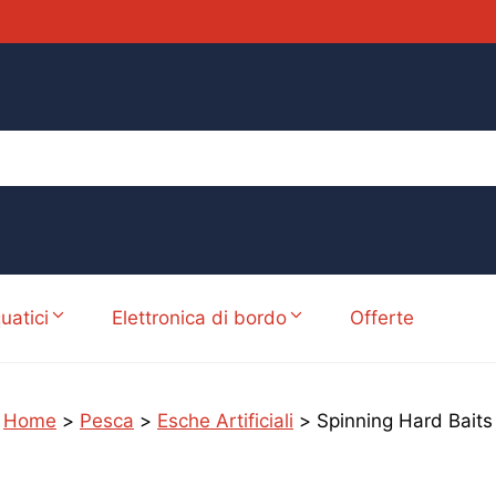
uatici
Elettronica di bordo
Offerte
Home
>
Pesca
>
Esche Artificiali
>
Spinning Hard Baits