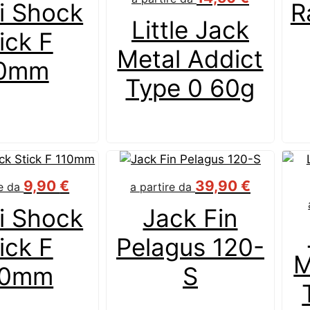
i Shock
R
Little Jack
ick F
Metal Addict
0mm
Type 0 60g
9,90
€
39,90
€
re da
a partire da
i Shock
Jack Fin
ick F
Pelagus 120-
M
10mm
S