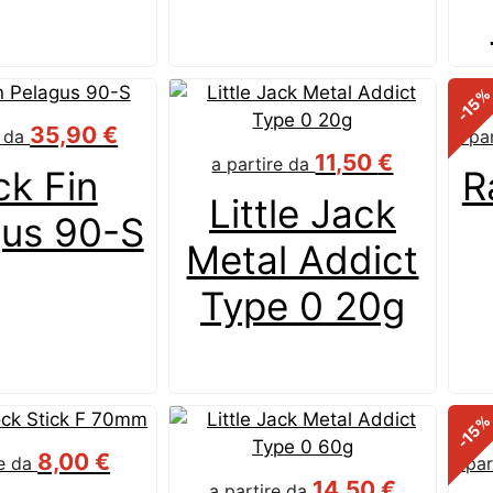
-15
35,90
€
e da
a pa
11,50
€
a partire da
ck Fin
R
Little Jack
gus 90-S
Metal Addict
Type 0 20g
-15
8,00
€
re da
a pa
14,50
€
a partire da