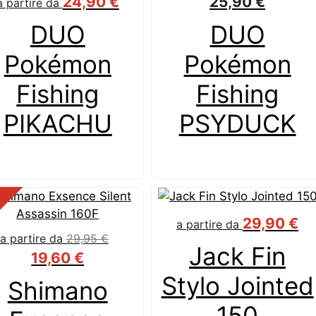
24,90
€
25,90
€
a partire da
DUO
DUO
Pokémon
Pokémon
Fishing
Fishing
PIKACHU
PSYDUCK
%
29,90
€
a partire da
a partire da
29,95
€
Jack Fin
19,60
€
Stylo Jointed
Shimano
150