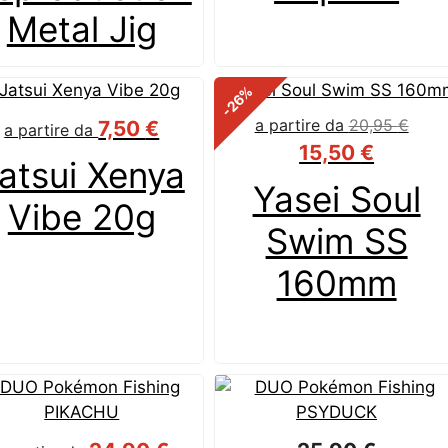
Metal Jig
%
-26
a partire da
20,95
€
7,50
€
a partire da
15,50
€
atsui Xenya
Yasei Soul
Vibe 20g
Swim SS
160mm