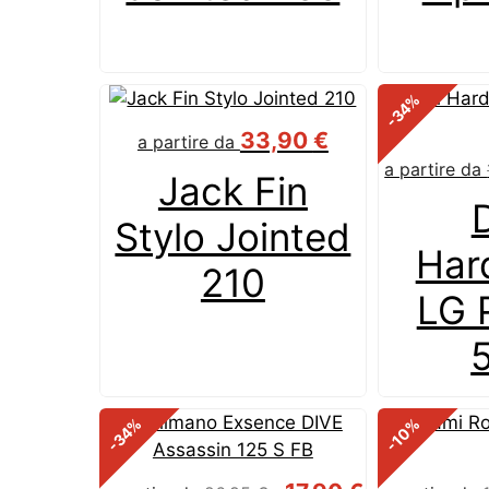
%
-34
33,90
€
a partire da
a partire da
Jack Fin
Stylo Jointed
Har
210
LG 
%
%
-34
-10