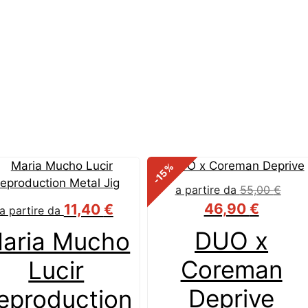
%
-15
a partire da
55,00
€
46,90
€
11,40
€
a partire da
DUO x
aria Mucho
Coreman
Lucir
Deprive
eproduction