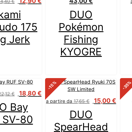
12,90
€
43,00
€
14,40
€
kami
DUO
udo 175
Pokémon
g Jerk
Fishing
KYOGRE
%
-35
-15
18,80
€
22,12
€
15,00
€
a partire da
17,65
€
O Bay
DUO
 SV-80
SpearHead