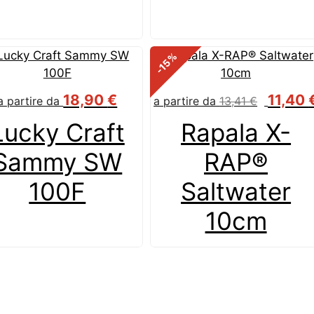
%
-15
18,90
€
11,40
a partire da
a partire da
13,41
€
Lucky Craft
Rapala X-
Sammy SW
RAP®
100F
Saltwater
10cm