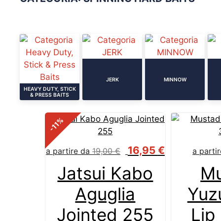
JERK
MINNOW
HEAVY DUTY, STICK
& PRESS BAITS
%
-11
16,95
€
a partire da
19,00
€
a parti
Jatsui Kabo
Mu
Aguglia
Yuzu
Jointed 255
Lip