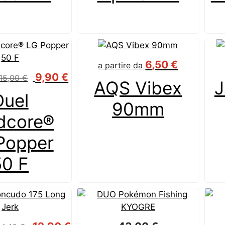
6,50
€
a partire da
9,90
€
15,00
€
AQS Vibex
J
Duel
90mm
dcore®
Popper
50 F