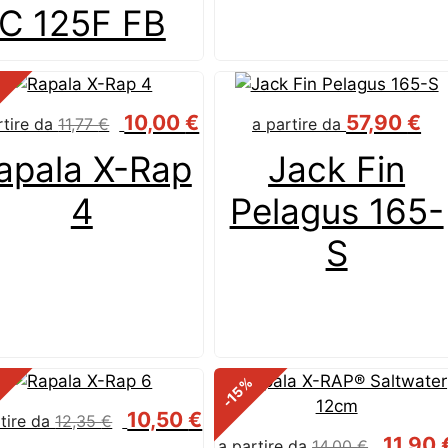
C 125F FB
%
10,00
€
57,90
€
rtire da
11,77
€
a partire da
apala X-Rap
Jack Fin
4
Pelagus 165-
S
%
%
-15
10,50
€
rtire da
12,35
€
11,90
a partire da
14,00
€