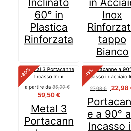
Inclinato
in Acciai
60° in
Inox
Plastica
Rinforza
Rinforzata
tappo
Bianco
%
%
-30
-15
Il
a partire da
85,00
€
22,98
27,03
€
prezzo
59,50
€
Portaca
originale
Metal 3
era:
e a 90° 
27,03 €.
Portacann
Incasso 