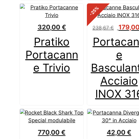
%
-25
Il
320,00
€
179,0
238,67
€
prezzo
Pratiko
Portaca
originale
era:
Portacann
e
238,67 €
e Trivio
Basculan
Acciaio
INOX 31
770,00
€
42,00
€