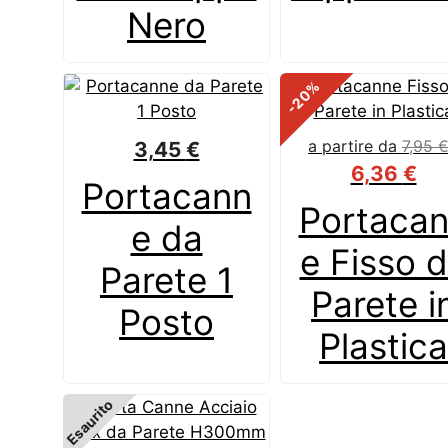
Nero
%
-20
a partire da
7,95
3,45
€
6,36
€
Portacann
Portaca
e da
e Fisso 
Parete 1
Parete i
Posto
Plastica
Esaurito