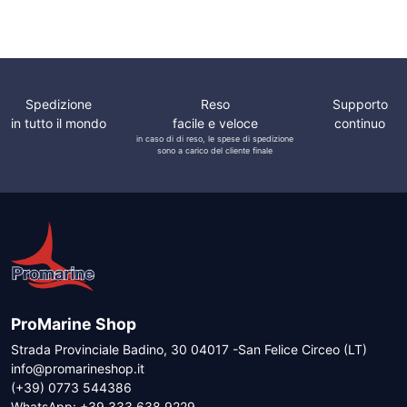
Spedizione
Reso
Supporto
in tutto il mondo
facile e veloce
continuo
in caso di di reso, le spese di spedizione
sono a carico del cliente finale
ProMarine Shop
Strada Provinciale Badino, 30 04017 -San Felice Circeo (LT)
info@promarineshop.it
(+39) 0773 544386
WhatsApp:
+39 333 638 9229