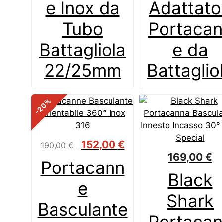
e Inox da
Adattato
52,50 €.
39,38 €.
Tubo
Portaca
Battagliola
e da
22/25mm
Battaglio
%
-20
Il
Il
152,00
€
190,00
€
prezzo
prezzo
169,00
€
Portacann
originale
attuale
Black
era:
è:
e
190,00 €.
152,00 €.
Shark
Basculante
Portaca