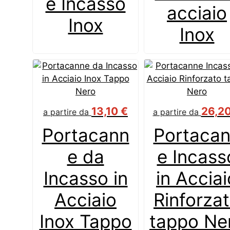
e Incasso
acciaio
Inox
Inox
13,10
€
26,2
a partire da
a partire da
Portacann
Portaca
e da
e Incass
Incasso in
in Acciai
Acciaio
Rinforza
Inox Tappo
tappo Ne