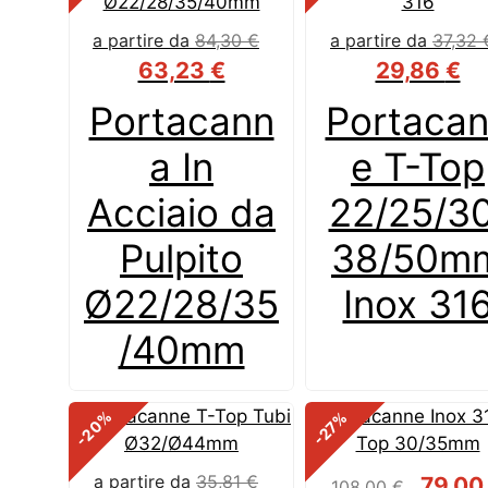
a partire da
84,30
€
a partire da
37,32
63,23
€
29,86
€
Portacann
Portaca
a In
e T-Top
Acciaio da
22/25/30
Pulpito
38/50m
Ø22/28/35
Inox 31
/40mm
%
%
-20
-27
Il
a partire da
35,81
€
79,0
108,00
€