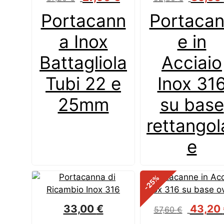
prezzo
prezzo
prezzo
Portacann
Portaca
originale
attuale
originale
era:
è:
era:
a Inox
e in
37,20 €.
27,90 €.
52,80 €.
Battagliola
Acciaio
Tubi 22 e
Inox 31
25mm
su base
rettangol
e
%
-25
Il
33,00
€
43,20
57,60
€
prezzo