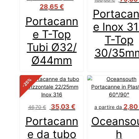
prezzo
28,65
€
Portaca
original
Portacann
era:
e Inox 3
108,00 
e T-Top
T-Top
Tubi Ø32/
30/35m
Ø44mm
%
-25
Il
Il
35,03
€
2,8
46,70
€
a partire da
prezzo
prezzo
Portacann
Oceanso
originale
attuale
era:
è:
e da tubo
h
46,70 €.
35,03 €.