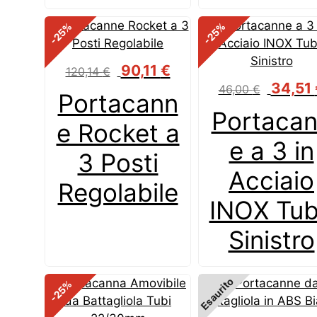
%
%
-25
-25
Il
Il
90,11
€
120,14
€
prezzo
prezzo
Il
34,51
46,00
€
Portacann
originale
attuale
prezzo
Portaca
era:
è:
originale
e Rocket a
120,14 €.
90,11 €.
era:
e a 3 in
46,00 €.
3 Posti
Acciaio
Regolabile
INOX Tu
Sinistro
Esaurito
%
-25