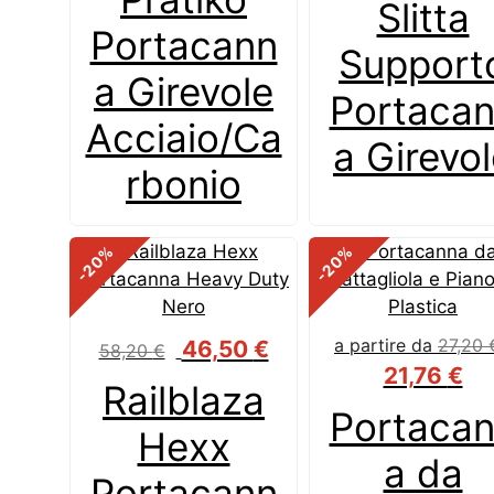
Slitta
Portacann
Support
a Girevole
Portaca
Acciaio/Ca
a Girevo
rbonio
%
%
-20
-20
Il
Il
a partire da
27,20
46,50
€
58,20
€
prezzo
prezzo
21,76
€
Railblaza
originale
attuale
Portaca
era:
è:
Hexx
58,20 €.
46,50 €.
a da
Portacann