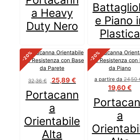
Battaglio
a Heavy
e Piano i
Duty Nero
Plastica
%
%
-20
-20
Il
Il
a partire da
24,50
25,89
€
32,36
€
prezzo
prezzo
19,60
€
Portacann
originale
attuale
Portaca
era:
è:
a
32,36 €.
25,89 €.
a
Orientabile
Orientabi
Alta