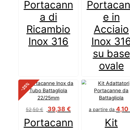
Portacann
Portaca
originale
era:
a di
e in
57,60 €.
Ricambio
Acciaio
Inox 316
Inox 31
su base
ovale
%
-25
Il
Il
39,38
€
4,10
52,50
€
a partire da
prezzo
prezzo
Portacann
Kit
originale
attuale
era:
è: