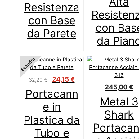
Alta
Resistenza
Resisten
con Base
con Bas
da Parete
da Pian
Esaurito
Il
Il
24,15
€
32,20
€
prezzo
prezzo
245,00
€
Portacann
originale
attuale
Metal 3
era:
è:
e in
32,20 €.
24,15 €.
Shark
Plastica da
Portaca
Tubo e