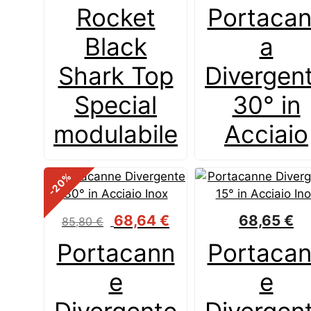
Rocket
Portaca
Black
a
Shark Top
Divergen
Special
30° in
modulabile
Acciaio
%
-20
Il
Il
68,64
€
68,65
€
85,80
€
prezzo
prezzo
Portacann
Portaca
originale
attuale
era:
è:
e
e
85,80 €.
68,64 €.