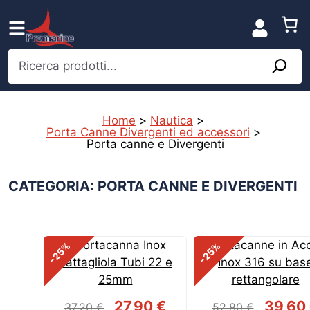
Vai
al
contenuto
Ricerca prodotti...
Home
>
Nautica
>
Porta Canne Divergenti ed accessori
>
Porta canne e Divergenti
CATEGORIA: PORTA CANNE E DIVERGENTI
%
%
-25
-25
Il
Il
Il
27,90
€
39,60
37,20
€
52,80
€