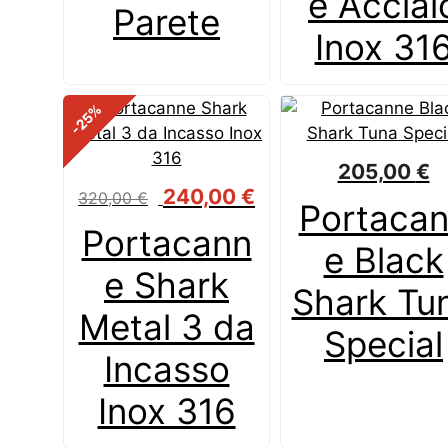
e Acciai
Parete
Inox 31
%
-25
205,00
€
Il
Il
240,00
€
320,00
€
Portaca
prezzo
prezzo
Portacann
originale
attuale
e Black
era:
è:
e Shark
320,00 €.
240,00 €.
Shark Tu
Metal 3 da
Special
Incasso
Inox 316