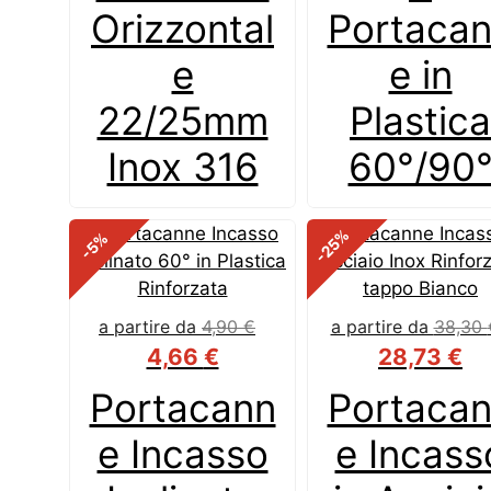
Orizzontal
Portaca
e
e in
22/25mm
Plastica
Inox 316
60°/90
%
%
-25
-5
a partire da
4,90
€
a partire da
38,30
4,66
€
28,73
€
Portacann
Portaca
e Incasso
e Incass