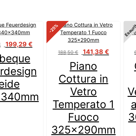
Esauri
%
-25
Il
Il
199,29
€
€
prezzo
prezzo
Il
Il
141,38
€
188,50
€
rbeque
originale
attuale
prezzo
prezzo
Piano
era:
è:
originale
attuale
rdesign
273,00 €.
199,29 €.
era:
è:
Cottura in
188,50 €.
141,38 €.
eide
Vetro
V
x340mm
Temperato 1
Fuoco
3
325x290mm