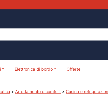
i
Elettronica di bordo
Offerte
utica
>
Arredamento e comfort
>
Cucina e refrigerazio