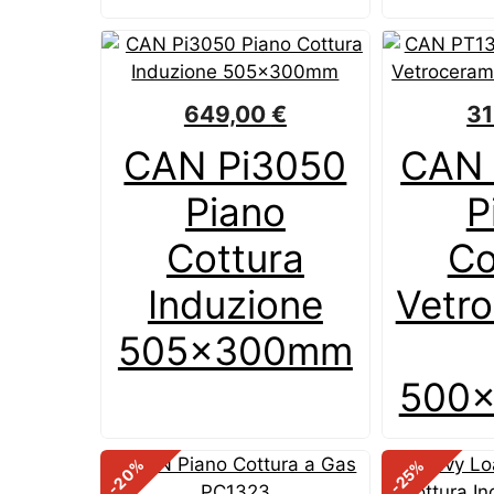
649,00
€
3
CAN Pi3050
CAN 
Piano
P
Cottura
Co
Induzione
Vetr
505x300mm
500
%
%
-20
-25