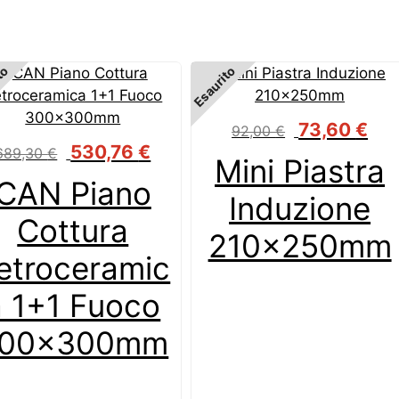
to
Esaurito
Il
Il
73,60
€
92,00
€
prezzo
prez
Il
Il
530,76
€
689,30
€
Mini Piastra
originale
attu
prezzo
prezzo
CAN Piano
era:
è:
originale
attuale
Induzione
92,00 €.
73,6
era:
è:
Cottura
689,30 €.
530,76 €.
210x250mm
etroceramic
a 1+1 Fuoco
00x300mm