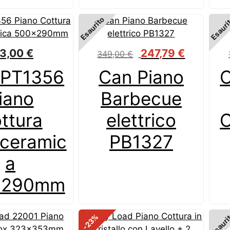
Esaurito
Esauri
Il
Il
13,00
€
247,79
€
349,00
€
prezzo
prezzo
PT1356
Can Piano
originale
attuale
era:
è:
iano
Barbecue
349,00 €.
247,79 €.
ttura
elettrico
C
oceramic
PB1327
a
x290mm
Esauri
%
-23