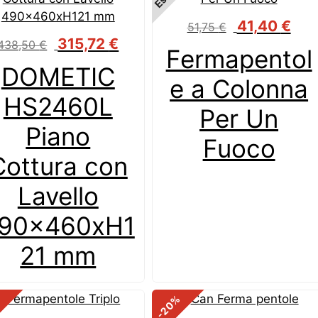
Il
Il
41,40
€
51,75
€
prezzo
prez
Il
Il
315,72
€
438,50
€
Fermapentol
originale
attua
prezzo
prezzo
DOMETIC
era:
è:
originale
attuale
e a Colonna
51,75 €.
41,40
era:
è:
HS2460L
438,50 €.
315,72 €.
Per Un
Piano
Fuoco
Cottura con
Lavello
90x460xH1
21 mm
%
%
-20