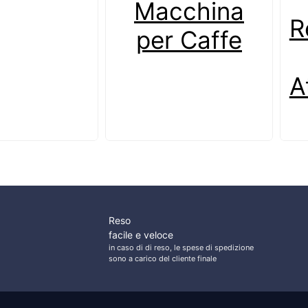
Macchina
R
per Caffe
A
Reso
facile e veloce
in caso di di reso, le spese di spedizione
sono a carico del cliente finale