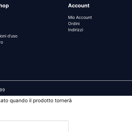
hop
Account
Mio Account
Ordini
Indirizzi
ioni d’uso
ro
599
isato quando il prodotto tornerà