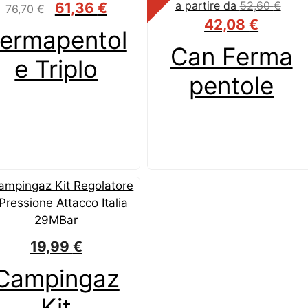
Il
Il
a partire da
52,60
€
61,36
€
76,70
€
prezzo
prezzo
42,08
€
ermapentol
originale
attuale
Can Ferma
era:
è:
e Triplo
76,70 €.
61,36 €.
pentole
19,99
€
Campingaz
Kit