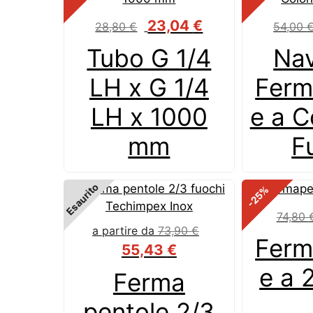
Il
Il
23,04
€
28,80
€
54,00
prezzo
prezzo
Tubo G 1/4
Na
originale
attuale
era:
è:
LH x G 1/4
Ferm
28,80 €.
23,04 €.
LH x 1000
e a C
mm
F
Esaurito
%
-25
74,80
a partire da
73,90
€
Ferm
55,43
€
e a 
Ferma
pentole 2/3