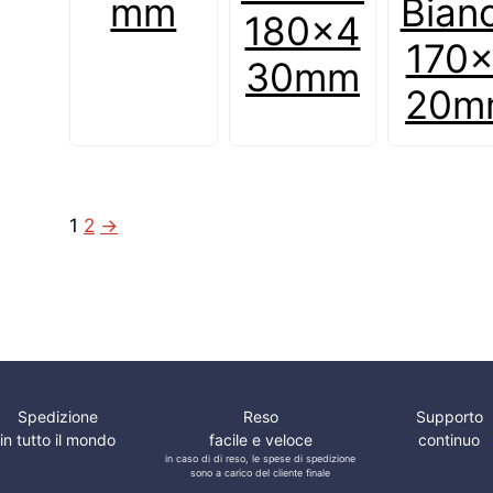
mm
Bian
180x4
170
30mm
20m
1
2
→
Spedizione
Reso
Supporto
in tutto il mondo
facile e veloce
continuo
in caso di di reso, le spese di spedizione
sono a carico del cliente finale