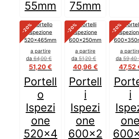
55mm
75mm
%
%
%
-20
-20
-20
a partire
a partire
a partir
da
64,00
€
da
51,20
€
da
59,40
51,20
€
40,96
€
47,52
Portell
Portell
Porte
o
i
i
Ispezi
Ispezi
Ispe
one
one
on
520x4
600x2
600