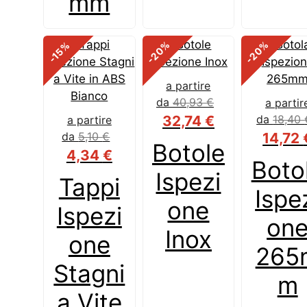
mm
%
%
%
-20
-20
-15
a partire
da
40,93
€
a partir
32,74
€
da
18,40
a partire
da
5,10
€
14,72
Botole
4,34
€
Boto
Ispezi
Tappi
Ispe
one
Ispezi
on
Inox
one
265
Stagni
m
a Vite