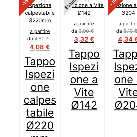
Esaurito
-15
-15
a partire
a partir
da
3,90
€
da
5,10
a partire
da
4,80
€
3,32
€
4,34
4,08
€
Tappo
Tap
Tappo
Ispezi
Ispe
Ispezi
one a
one 
one
Vite
Vit
calpes
Ø142
Ø20
tabile
Ø220