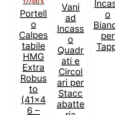
Inca
177,00
€
Vani
Portell
o
ad
o
Bian
Incass
Calpes
per
o
tabile
Tapp
Quadr
HMG
ati e
Extra
Circol
Robus
ari per
to
Stacc
(41×4
abatte
6 –
ria