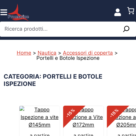
Vai
al
contenuto
Ricerca prodotti...
Home
>
Nautica
>
Accessori di coperta
>
Portelli e Botole Ispezione
CATEGORIA: PORTELLI E BOTOLE
ISPEZIONE
%
%
-15
-15
a partire
a partire
a partir