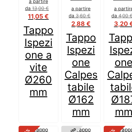
a partire
da
13,00
€
a partire
a partir
11,05
€
da
3,60
€
da
4,00
2,88
€
3,20
Tappo
Tappo
Tap
Ispezi
Ispezi
Ispe
one a
one
on
vite
Calpes
Calp
Ø260
tabile
tabi
mm
Ø162
Ø18
mm
m
%
%