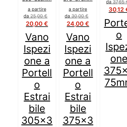
da
37,65
30,12
a partire
a partire
da
25,00
€
da
30,00
€
Porte
20,00
€
24,00
€
o
Vano
Vano
Ispe
Ispezi
Ispezi
on
one a
one a
375
Portell
Portell
75m
o
o
Estrai
Estrai
bile
bile
305x3
375x3