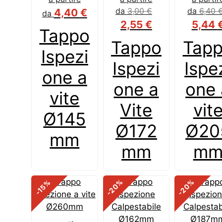
da
3,00
€
da
6,40
4,40
€
da
2,55
€
5,44
Tappo
Tappo
Tap
Ispezi
Ispezi
Ispe
one a
one a
one 
vite
Vite
vit
Ø145
Ø172
Ø20
mm
mm
m
%
%
%
-20
-20
-15